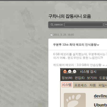
구차니의 잡동사니 모음
estbook
Admin
Write
2011. 3. 20. 16:05
우분투 32bit 최대 메모리 인식용량ㅠ
6 GB 메모리를 설치했는데, 우분투에서는
이거 어째.. 윈도우만도 못한 느낌인디?!
하드웨어 메모리 : 3.0 GiB의 안습상황 ㅠ.