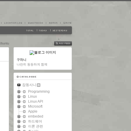
Ubuntu
FEED
구차니
나란히 동등하게 함께
잡동사니
Programming
Linux
Linux API
Microsoft
Apple
embeded
하드웨어
이론 관련