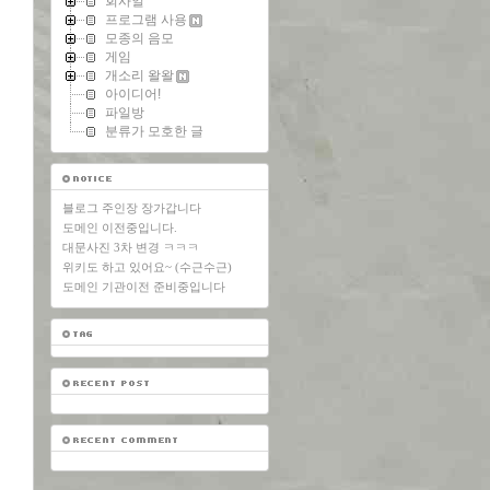
회사일
프로그램 사용
모종의 음모
게임
개소리 왈왈
아이디어!
파일방
분류가 모호한 글
블로그 주인장 장가갑니다
도메인 이전중입니다.
대문사진 3차 변경 ㅋㅋㅋ
위키도 하고 있어요~ (수근수근)
도메인 기관이전 준비중입니다