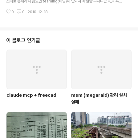
스터로 존재하지 않으면 teaming(티밍)이 안되자 좌절한 구차니군 =_= 혹시
나 리눅스 채널 본딩을 찾아보니 무언가 나온다. 우분투 10.04에서는 $ ifensl
0
0
2010. 12. 18.
ave 'ifenslave' 프로그램은 현재 설치되어 있지 않습니다. 다음을 입력하여
이를 설치할 수 있습니다: sudo apt-get install ifenslave-2.6 이라고 입력
하면 해당 프로그램이 설치되고 $ sudo modprobe bonding 이라고 치면,
자동으로 인식된다. 설정은 직접해보고 추가예정 $ ll /proc/net/ 합계 0 dr-x
r-xr-x 5 minimonk minimonk 0 2010-12-19 0..
이 블로그 인기글
claude mcp + freecad
msm (megaraid) 관리 설치
실패