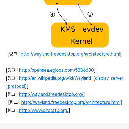
[링크 :
http://wayland.freedesktop.org/architecture.html
]
[링크 :
http://opensea.egloos.com/5386630
]
[링크 :
http://en.wikipedia.org/wiki/Wayland_(display_server
_protocol)
]
[링크 :
http://wayland.freedesktop.org/
]
[링크 :
http://wayland.freedesktop.org/architecture.html
]
[링크 :
http://www.directfb.org/
]
로그 정보