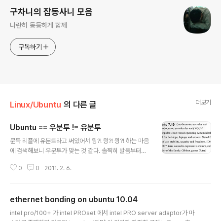
구차니의 잡동사니 모음
나란히 동등하게 함께
구독하기
더보기
Linux/Ubuntu
의 다른 글
Ubuntu == 우분투 != 유분투
글 내용
문득 리플에 유분트라고 써있어서 읭?! 읭?! 읭?! 하는 마음
에 검색해보니 우분투가 맞는 것 같다. 솔찍히 발음부터가
유분트는 좀 먼가 없어 보이잖아?! [링크 : http://imc84.
0
0
2011. 2. 6.
egloos.com/4129848] [링크 : http://danielmiessl
er.com/blog/this-is-how-you-pronounce-ubunt
u] 사족 후배녀석이랑 이야기 하다가 뜬금없이 Visual Ba
ethernet bonding on ubuntu 10.04
sic이 베이직이냐 베이식이냐로 가버린 상황발생 BASIC
글 내용
[|beɪsɪk] 발음을 들어봐도 발음기호를 봐도 확실히 베이
intel pro/100+ 가 intel PROset 에서 intel PRO server adaptor가 마
식이군 -_-