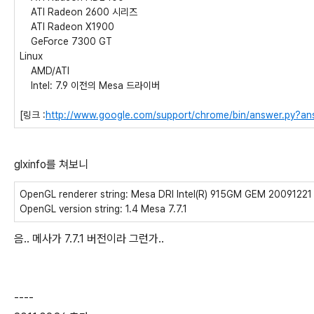
ATI Radeon 2600 시리즈
ATI Radeon X1900
GeForce 7300 GT
Linux
AMD/ATI
Intel: 7.9 이전의 Mesa 드라이버
[링크 :
http://www.google.com/support/chrome/bin/answer.py?a
glxinfo를 쳐보니
OpenGL renderer string: Mesa DRI Intel(R) 915GM GEM 20091
OpenGL version string: 1.4 Mesa 7.7.1
음.. 메사가 7.7.1 버전이라 그런가..
----