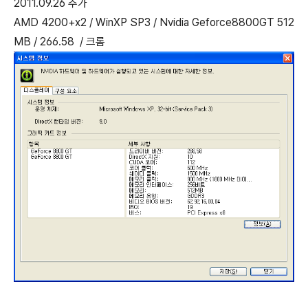
2011.09.26 추가
AMD 4200+x2 / WinXP SP3 / Nvidia Geforce8800GT 512
MB / 266.58 / 크롬