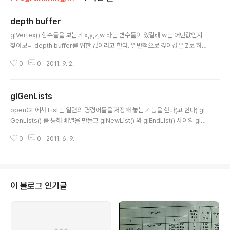
depth buffer
글 내용
glVertex() 함수들을 보는데 x,y,z,w 라는 변수들이 있길래 w는 어떤값인지
찾아보니 depth buffer를 위한 값이라고 한다. 일반적으로 깊이값은 Z로 하지
않나? 싶긴한데 흐음.. clipping과 관련된것 같기도 하고.. 모호하네.. [링크 : ht
0
0
2011. 9. 2.
tp://msdn.microsoft.com/en-us/library/dd374160(v=vs.85).aspx]
[링크 : http://www.opengl.org/sdk/docs/man/xhtml/glVertex.xml]
[링크 : http://msdn.microsoft.com/en-us/library/bb976071.aspx]
glGenLists
[링크 : http://en.wikipedia.org/wiki/Z-buffering] [링크 : http://www..
글 내용
openGL에서 List는 일련의 명령어들을 저장해 놓는 기능을 한다(고 한다) gl
GenLists() 를 통해 배열을 만들고 glNewList() 와 glEndList() 사이의 gl
명령어들을 저장한다. 그리고 리스트는 glCallList()를 통해 사용한다. New가
0
0
2011. 6. 9.
있으면 Delete가 있듯, glDeleteLists()로 생성한 List를 삭제하면 된다. 이
러한 list에는 상태관련 명령어는 들어가지 못한다. Remember that you ca
nnot place any client state commands in the display list, therefor
e,glEnableClientState(), glVertexPointer() and glNormalPointer()
should not ..
이 블로그 인기글