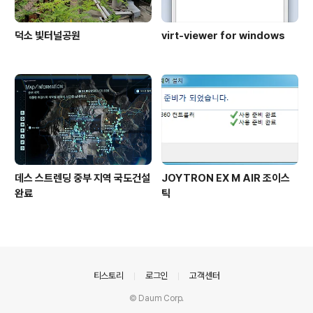
덕소 빛터널공원
virt-viewer for windows
데스 스트렌딩 중부 지역 국도건설
JOYTRON EX M AIR 조이스
완료
틱
의안내
티스토리
로그인
고객센터
© Daum Corp.