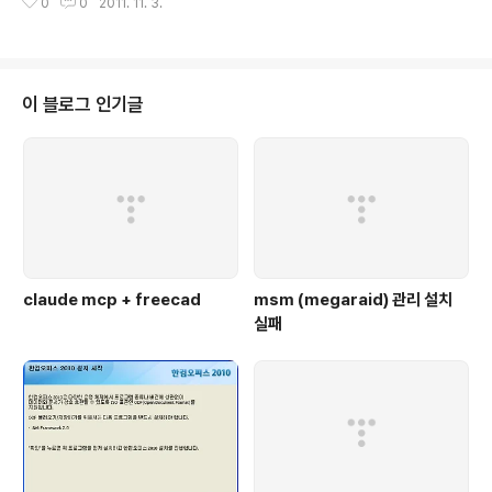
0
0
2011. 11. 3.
1101024200461&p=seoul] 내가 아는 번역은 의역과 직역이 있는데 솔찍
히 번역하다 보면 의욕이 넘치면 직역을 하고 귀찮아 지면 의역을 하게 되던데
전문 번역가도 아니고 취미로 오픈소스 몇번 부분적으로 번역한게 전부이다 보
니 이게 진리다! 라고 할정도는 아니지만, 개인적으로는 기술문서쪽을 주로보게
되다 보니 의역보다는 직역을 선호하게 된다. 문제는 이넘의 언어적 차이인데
이 블로그 인기글
영어와 한글은 문법적 구조가 뒤집혀 있고 영어는 한글에 비..
claude mcp + freecad
msm (megaraid) 관리 설치
실패