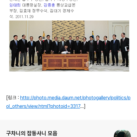
[링크 :
http://photo.media.daum.net/photogallery/politics/p
ol_others/view.html?photoid=3317
...]
로그 정보
구차니의 잡동사니 모음