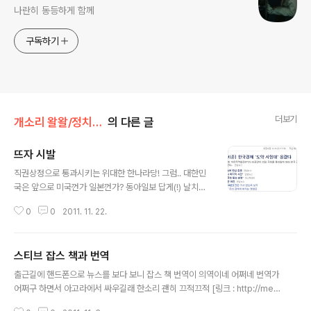
나란히 동등하게 함께
구독하기
더보기
개소리 왈왈/정치관련 신세한탄
의 다른 글
뜨자 시발
글 내용
직권상정으로 통과시키는 위대한 한나라당! 그럼.. 대한민
국은 앞으로 미국껀가 일본껀가? 동아일보 답게(!) 날치기
를 속결로 표기하는 센스~! 이날 여당이 비준안을 포함한
0
0
2011. 11. 22.
지방세법, 독점규제·공정거래법, 약사법 등 14개 이행 법안
을 속결로 모두 처리했기 때문에 한미 FTA 발효에 필요한
기본적인 제도적 요건은 모두 갖췄다. [링크 : http://stoc
스티브 잡스 책과 번역
k.daum.net/news/news_content.daum?type=ma
글 내용
in&sub_type=&docid=MD20111122172618004]
출근길에 핸드폰으로 뉴스를 보다 보니 잡스 책 번역이 의역이네 어쩌네 번역가
어쩌구 하면서 아고라에서 싸우길래 한소리 괜히 끄적끄적 [링크 : http://med
ia.daum.net/culture/others/view.html?cateid=1026&newsid=2011