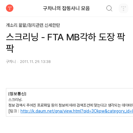
검색하기
구차니의 잡동사니 모음
티스토리
개소리 왈왈/정치관련 신세한탄
스크리닝 - FTA MB각하 도장 팍
팍
구차니
2011. 11. 29. 13:38
[정보통신]
스크리닝.
정보 검색시 주어진 프로파일 등의 정보에 따라 검색조건에 맞는다고 생각되는 데이터
[링크 :
http://k.daum.net/qna/view.html?qid=3Okpw&categor