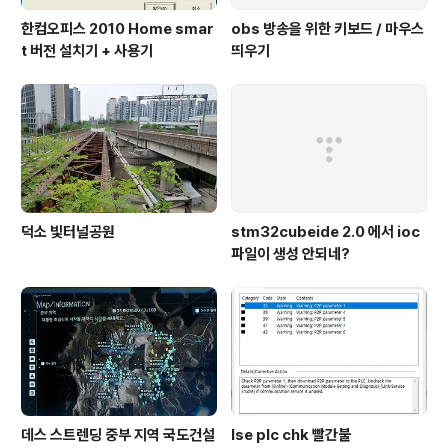
한컴오피스 2010 Home smar
obs 방송을 위한 키보드 / 마우스
t 버전 설치기 + 사용기
띄우기
덕소 빛터널공원
stm32cubeide 2.0 에서 ioc
파일이 생성 안되네?
데스 스트렌딩 중부 지역 국도건설
lse plc chk 빨간불