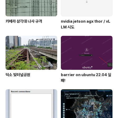
카메라 삼각대 나사 규격
nvidia jetson agx thor / vL
LM 시도
덕소 빛터널공원
barrier on ubuntu 22.04 실
패!