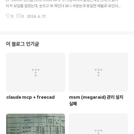
되서 보일줄 알았는데, 눈뜨고 뷰 파인더 보니 사람눈과 동일한 배율로 보인다.
띠용! 1.4배 어쩌구 하길래 당연히(?)50mm 렌즈를 끼면 1.4배 더 크게 보일줄
0
0
2024. 6. 17.
알았는데 그게 아니었다니..(!) 단지 CCD 면적이 좁아지면서 같은 화소라면 커
지는 효과가 있는거지광학적으로 어떻게 건드리진 않는다는 의미였으니..속편
하게(?) 50mm 사면 된다는 결론이 ㅋㅋ
이 블로그 인기글
claude mcp + freecad
msm (megaraid) 관리 설치
실패