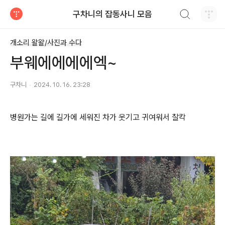
검색하기
구차니의 잡동사니 모음
티스토리
개소리 왈왈/사진과 수다
부웨에에에에엑~
구차니
2024. 10. 16. 23:28
병원가는 길에 길가에 세워진 차가 웃기고 귀여워서 찰칵