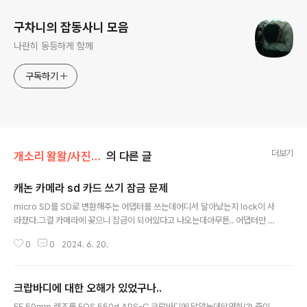
구차니의 잡동사니 모음
나란히 동등하게 함께
구독하기
더보기
개소리 왈왈/사진과 수다
의 다른 글
캐논 카메라 sd 카드 쓰기 잠금 문제
글 내용
micro SD를 SD로 변환해주는 어댑터를 쓰는데어디서 달아났는지 lock이 사
라졌다.그걸 카메라에 꽂으니 잠금이 되어있다고 나오는데아무튼.. 어댑터만 잘
안팔던데 찾아는 봐야 할 듯..나중에 글루건이나 프라스틱 잘라서 순접으로 붙
0
0
2024. 6. 20.
여봐야 할지도 모르겠다. 카드 슬롯 크기를 봐서는 광학식 탐지는 아닌것 같고
물리적으로 탐지되는 느낌이니 셀로판 테이프로 해도 문제가 없는 듯?[링크 : h
ttps://superuser.com/questions/666588/bypass-read-only-sd-
크랍바디에 대한 오해가 있었구나..
card-with-missing-lock-slider]
글 내용
EF 50mm 렌즈를 EOS 550d APS-C 크랍바디에 달았는데당연히(?) 줌이