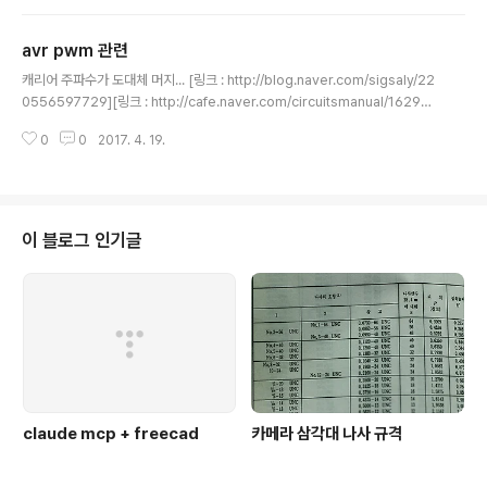
라도 완전히 리셋이 걸리는게 아니니까BOD 설정을 통해서 저전력 시에서도 주
변기기 보다 늦게 켜지도록 해주는 설정 [링크 : http://cubloc.blog.me/220
avr pwm 관련
065808152]
글 내용
캐리어 주파수가 도대체 머지... [링크 : http://blog.naver.com/sigsaly/22
0556597729][링크 : http://cafe.naver.com/circuitsmanual/16295
0][링크 : http://blog.naver.com/realutopia/120013694779][링크 : h
0
0
2017. 4. 19.
ttp://blog.naver.com/ecima/80014298773] In PWM, the frequenc
y is usually fixed to a value. For analog servos the frequency is 3
0-50 Hz, and for digital servos it is 300 to 400 Hz.[링크 : http://pc
bheaven.com/wikipages/How_R..
이 블로그 인기글
claude mcp + freecad
카메라 삼각대 나사 규격