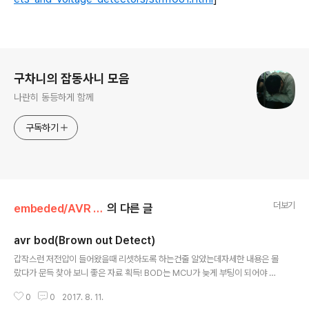
로그 정보
구차니의 잡동사니 모음
나란히 동등하게 함께
구독하기
더보기
embeded/AVR (ATmega,ATtiny)
의 다른 글
avr bod(Brown out Detect)
글 내용
갑작스런 저전압이 들어왔을때 리셋하도록 하는건줄 알았는데자세한 내용은 몰
랐다가 문득 찾아 보니 좋은 자료 획득! BOD는 MCU가 늦게 부팅이 되어야 하
는, 즉 주변기기부터 리셋이 완료되고 나서 켜야 하는 시스템에서저전압에 의한
0
0
2017. 8. 11.
리셋이 걸릴때도 늦게 부팅이 되어야 하니까하드웨어 적으로 리셋을 늦게 주더