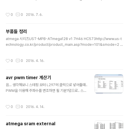
str2[] = "ghi";__flash char __flash * pVar[] = { str1, str2 }; [링크 : https://
www.iar.com/support/tech-notes/compiler/strings-with-iccavr-2.x/]
작성시간
0
0
2016. 7. 6.
#include ...unsigned char mydata[11][10] PROGMEM ={ {0x00,0x01,0
x02,0x03,0x04,0x05,0x06,0x07,0x08,0x09}, {0..
부품들 정리
글 내용
atmega 시리즈UST-MPB-ATmega128 v1 7H46 HC573http://www.us-t
echnology.co.kr/product/product_main.asp?mode=101&smode=2 U
ST-MPB-ATmega128 v3 74HC573 / CS18LV02565ACR70http://www.
us-technology.co.kr/product/product_main.asp?mode=101&smode
작성시간
0
0
2016. 4. 16.
=9 http://www.gravitech.us/arduino.html / arduino nano 3.1? arduino n
ano 3.0 MEGA128_XBeehttp://www.cpuplaza.co.kr/goods_detail.ph
p?goodsIdx=446 GS-08A ATmega8http://w..
avr pwm timer 계산기
글 내용
음... 생각해보니 스테핑 모터 L297에 클럭으로 넣어줄때..
PWM을 이용해 주파수를 변조하면 될 기분?덤으로.. 스피
커 붙여서 pwm으로 스피커 달때도 쓸만해 보이고? [링크
: http://aquaticus.info/pwm-frequency][링크 : htt
작성시간
0
0
2016. 4. 14.
p://eleccelerator.com/avr-timer-calculator/] 헐?!
프로그램! [링크 : http://www.avrcalc.com/downloa
d.html]
atmega sram external
글 내용