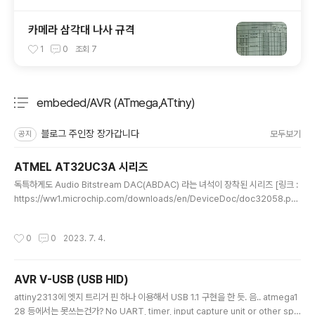
카메라 삼각대 나사 규격
1
0
조회
7
embeded/AVR (ATmega,ATtiny)
분류 전체보기
주요 글 목록
블로그 주인장 장가갑니다
모두보기
공지
ATMEL AT32UC3A 시리즈
글 내용
독특하게도 Audio Bitstream DAC(ABDAC) 라는 녀석이 장착된 시리즈 [링크 :
https://ww1.microchip.com/downloads/en/DeviceDoc/doc32058.pd
f]
작성시간
0
0
2023. 7. 4.
AVR V-USB (USB HID)
글 내용
attiny2313에 엣지 트리거 핀 하나 이용해서 USB 1.1 구현을 한 듯. 음.. atmega1
28 등에서는 못쓰는건가? No UART, timer, input capture unit or other spe