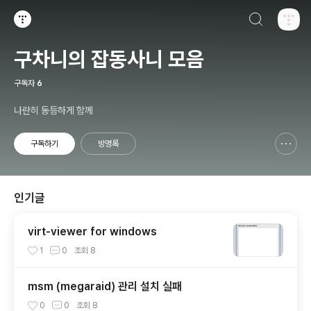
검색하기
티스토리
구차니의 잡동사니 모음
구독자
6
나란히 동등하게 함께
구독하기
방명록
신고하기 레이어
열기
인기글
virt-viewer for windows
1
0
조회
8
msm (megaraid) 관리 설치 실패
0
0
조회
8