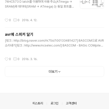
74HC573 D latch를 이용하여 사용 주소(ATmega ->
SRAM)와 데이터(SRAM -> ATmega) 는 동일 포트를
사용하며래치를 통해 데이터의 방향을 결정하여 송신/수신
한다. [링크 : http://alnova2.tistory.com/673] 생각해
작성시간
0
0
2016. 4. 12.
보니.. 보드가 하나 있네.. 해봐야지[링크 : http://www.us
-technology.co.kr/product/product_main.asp?
mode=101&smode=9] [링크 : http://www.us-tec
avr에 스피커 달기
hnology.co.kr/product/doc/mpb008.pdf]
글 내용
[링크 : http://blog.naver.com/rk756/100133481427] BASCOM으로 AVR
소리내기[링크 : http://www.mcselec.com/] BASCOM - BASic COMpiler f
or AVR [링크 : http://www.maicom.co.kr/xe/3000] [링크 : http://www.er
micro.com/blog/?p=580] c버전/ 반짝반짝 작은별 http://extremeelectroni
작성시간
0
0
2016. 3. 16.
cs.co.in/avr-tutorials/sound-generation-by-avr-micro-tutorial-i/ htt
p://tahmidmc.blogspot.kr/2013/02/sine-wave-generation-with-fast-
pwm-mode_2525.html
더보기
의안내
티스토리
로그인
고객센터