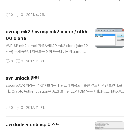
cial hardware is required (except one edge triggered interrupt). [링
크 : https://www.obdev.at/products/vusb/index.html] Previous versio
작성시간
0
0
2021. 6. 28.
ns have been tested with IAR 4.10B/W32 and [링크 : https://github.co
m/obdev/v-usb/blob/master/Readme.txt] [링크 : https://github.com/o
bdev/v-usb] 다운로드..
avrisp mk2 / avrisp mk2 clone / stk5
00 clone
글 내용
AVRISP mk2 atmel 정품AVRISP mk2 clone(stm32
사용) 두개 꽂으니 처음보는 창이 뜨는데어느게 atmel 정
품인지 구분할 방법이 없네? STK500은 1.845MHz가
작성시간
0
0
2017. 11. 21.
한계... (us-technology.co.kr 에서 구매한건데 사이트
사라짐 ㅠㅠ) AVRISP mk2 ATMEL 정품. 8.0MHz 까지
지원한다.(근데 16MHz 만 달아서 오버시키는 셈인데 8.0
avr unlock 관련
MHz를 어떻게 쓰지 ?)
글 내용
secureAVR 이라는 걸 찾아보라는데 링크가 깨졌고비슷한 걸로 이런건 보인다.근
데.. CryptoAuthentication은 AES 보안된 EEPROM 일뿐이네..[링크 : http://w
ww.atmel.com/products/security-ics/default.aspx] [링크 : http://www.
atmel.com/Images/Atmel-8914-CryptoAuth-ATAES132A-Datasheet.
작성시간
0
0
2017. 11. 21.
pdf] [링크 : http://www.atmel.com/Images/Atmel-8895S-CryptoAuth-
ATECC108A-Datasheet-Summary.pdf] [링크 : http://www.atmel.com/i
mages/Atmel-8885-CryptoAuth-ATSHA204A-Datas..
avrdude + usbasp 테스트
글 내용