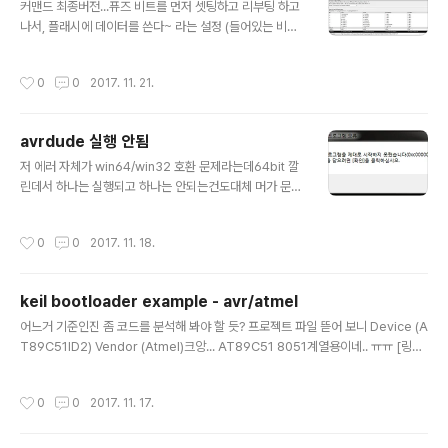
커맨드 최종버전...퓨즈 비트를 먼저 셋팅하고 리부팅 하고
나서, 플래시에 데이터를 쓴다~ 라는 설정 (들어있는 비트
는 기본값 임)일단 내가 가진 usbasp는 -B 옵션으로 SC
K 변경이 안되서 좀 더 실험을 해봐야 함...D:\avrdude>a
작성시간
0
0
2017. 11. 21.
vrdude -v -cusbasp -pm64 -Ulfuse:w:0xC1:m -
Uhfuse:w:0x99:m -Uefuse:w:0xFF:m -Ulock:w:0
x3F:m -E reset && avrdude -v -cusbasp -pm64
avrdude 실행 안됨
-Uflash:w:atmega64.hex:i avrdude는 프로그램 종
글 내용
료시 기본으로 reset을 건다는데..-E exitspec[,…]By d
저 에러 자체가 win64/win32 호환 문제라는데64bit 깔
efault, AVRDUDE leaves the parallel port in the s
린데서 하나는 실행되고 하나는 안되는건도대체 머가 문제
a..
인 거야? +2017.11.20 (x64와 x86 연결 문제를 야기하
는)xinput.dll이 문제거나, 권한 문제거나[링크 : http://fr
작성시간
0
0
2017. 11. 18.
eewisdoms.com/how-to-fix-0xc000007b-appl
ication-error/] [링크 : https://www.youtube.com/
watch?v=lIvPZjzAi_w] [링크 : https://www.youtub
keil bootloader example - avr/atmel
e.com/watch?v=ZO_Tyjjf8BI][링크 : https://stacko
글 내용
verflow.com/questions/10492037/the-applicati
어느거 기준인진 좀 코드를 분석해 봐야 할 듯? 프로젝트 파일 뜯어 보니 Device (A
on-was-unable-to-start-correctl..
T89C51ID2) Vendor (Atmel)크앙... AT89C51 8051계열용이네.. ㅠㅠ [링크
: http://www.keil.com/download/docs/52.asp]
작성시간
0
0
2017. 11. 17.