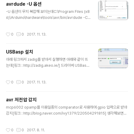
avrdude -U 옵션
글 내용
-U 옵션이 무지 복잡해 보이는데C:\Program Files (x8
6)\Arduino\hardware\tools\avr/bin/avrdude -C
C:\Program Files (x86)\Arduino\hardware\tools
\avr/etc/avrdude.conf -v -patmega328p -cstk5
작성시간
0
0
2017. 11. 13.
00 -PCOM6 -e -Ulock:w:0x3F:m -Uefuse:w:0x0
5:m -Uhfuse:w:0xDA:m -Ulfuse:w:0xFF:m 2016/
04/06 - [embeded/arduino(genuino)] - 아두이노
USBasp 설치
부트로더 굽기? 아래 내용으로 해석을 해보면..lock / fus
글 내용
e bit(extended/high/low) 를 Write 하고 immediat
아래 링크에서 zadig를 받아서 실행하면 아래와 같이 뜨
e 모드로 해당 값을 쓰도록 한다 정..
는데[링크 : http://zadig.akeo.ie/] 드라이버 USBasp
를 찾아서 (USB ID 16C0 05DC)드라이버를 WinUSB
에서 libusbk로 바꾼후 install driver를 하면 된다..(꽤나
작성시간
0
0
2017. 11. 13.
삽질했네 -_-) WinDriver로 깔면 아래와 같이 에러가 발
생하면서 장치를 못 찾는다 C:\win32_executable>avr
dude -cusbasp -Pusb -pm128 -v avrdude: Versi
avr 저전압 감지
on 6.3, compiled on Feb 17 2016 at 09:25:53 Co
글 내용
pyright (c) 2000-2005 Brian Dean, http://www.b
mcp6002 opamp를 이용일종의 comparator로 사용하여 gpio 입력으로 받아
dmicro.com/ Copyright (c) 2007-20..
감지[링크 : http://blog.naver.com/ivy1379/220504291815] 생각해보면g
pio 히스테리시스 값 이하로 떨어지면 0이 되니저항이나 다이오드로 전압 강하하고
gpio에 넣어서0으로 떨어지는 순간 탐지하거나다이오드 직렬 연결해서 단계별로
작성시간
0
0
2017. 8. 11.
경고 셧다운 시키는 것도 방법일듯 stm32[링크 : http://www.st.com/.../reset-