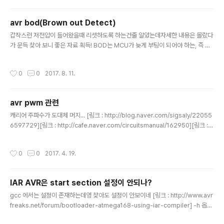
and-supervisor-ics/resets-and-voltage-detectors/stm1061.html]
avr bod(Brown out Detect)
글 내용
갑작스런 저전압이 들어왔을때 리셋하도록 하는건줄 알았는데자세한 내용은 몰랐다
가 문득 찾아 보니 좋은 자료 획득! BOD는 MCU가 늦게 부팅이 되어야 하는, 즉 주
변기기부터 리셋이 완료되고 나서 켜야 하는 시스템에서저전압에 의한 리셋이 걸릴
때도 늦게 부팅이 되어야 하니까하드웨어 적으로 리셋을 늦게 주더라도 완전히 리셋
작성시간
0
0
2017. 8. 11.
이 걸리는게 아니니까BOD 설정을 통해서 저전력 시에서도 주변기기 보다 늦게 켜
지도록 해주는 설정 [링크 : http://cubloc.blog.me/220065808152]
avr pwm 관련
글 내용
캐리어 주파수가 도대체 머지... [링크 : http://blog.naver.com/sigsaly/22055
6597729][링크 : http://cafe.naver.com/circuitsmanual/162950][링크 : h
ttp://blog.naver.com/realutopia/120013694779][링크 : http://blog.nav
er.com/ecima/80014298773] In PWM, the frequency is usually fixed t
작성시간
0
0
2017. 4. 19.
o a value. For analog servos the frequency is 30-50 Hz, and for digit
al servos it is 300 to 400 Hz.[링크 : http://pcbheaven.com/wikipages/
How_R..
IAR AVR은 start section 설정이 안되나?
글 내용
gcc 에서는 설정이 존재하는데영 찾아도 설정이 안보이네 [링크 : http://www.avr
freaks.net/forum/bootloader-atmega168-using-iar-compiler] -h 옵션
은 XLINK 라는 녀석에게 먹이는건데 도대체 어떻게 주는거야...[링크 : http://ww