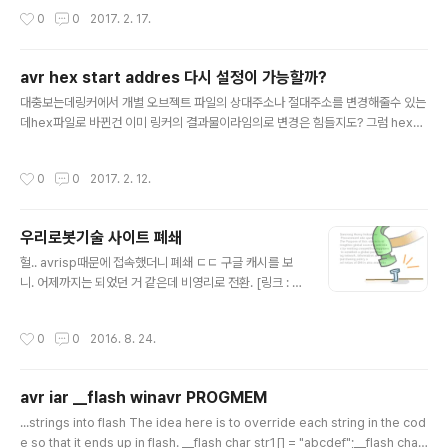
w.atmel.com/Images/doc1079.pdf][링크 : http://supp.iar.com/FilesPub
작성시간
0
0
2017. 2. 17.
lic/UPDINFO/005316/xlink.ENU.pdf] +_..X_FLASH_BASE 는 링커에서 넘
겨주는 것 같은데아무튼. 이 값을 기준으로 (문제는 0x000 이라는거지만) 세그먼트
들의 위치가 정해지는데문제는-h(CODE)0-(_..X_INTVEC_SIZE-1) 를 통해서 0
avr hex start addres 다시 설정이 가능할까?
x000 으로..
글 내용
대충보는데링커에서 개별 오브젝트 파일의 상대주소나 절대주소를 변경해줄수 있는
데hex파일로 바뀐건 이미 링커의 결과물이라임의로 변경은 힘들지도? 그럼 hex를
objdump로 object 파일로 덤프해서 다시 링커로 연결하면서 주소를 바꿀수 있을
려나?hex는 bin의 ascii 표현법이고hex2bin으로 바이너리로 환원하고 다시 링커
작성시간
0
0
2017. 2. 12.
로 해주면 되려나 [링크 : http://www.avrfreaks.net/forum/how-link-bootlo
aderhex-applicationelf] 걍 찾아봐도 안나오는거 봐서는.. 그리 권장할 만한 아
이디어가 아닌건가?아니면 리버스목적이 아닌 이상 쓸모가 없는 방법이라서 그런걸
우리로봇기술 사이트 폐쇄
까?
글 내용
헐.. avrisp때문에 접속했더니 폐쇄 ㄷㄷ 구글 캐시를 보
니. 어제까지는 되었던 거 같은데 비영리로 전환. [링크 : ht
tp://webcache.googleusercontent.com/search?
q=cache:sAjFbWASPycJ:www.us-technology.c
작성시간
0
0
2016. 8. 24.
o.kr/+&cd=1&hl=ko&ct=clnk] 도메인은 엄청 많았는
지 여러개가 연결된다.[링크 : http://www.us-technolo
gy.co.kr/][링크 : http://www.mycortex.co.kr][링크
avr iar __flash winavr PROGMEM
: http://www.myarduino.co.kr/][링크 : http://www.
글 내용
myavr.co.kr/][링크 : http://www.my8051.co.kr/][링
...strings into flash The idea here is to override each string in the cod
크 : http://www.arduino-korea..
e so that it ends up in flash. __flash char str1[] = "abcdef";__flash char