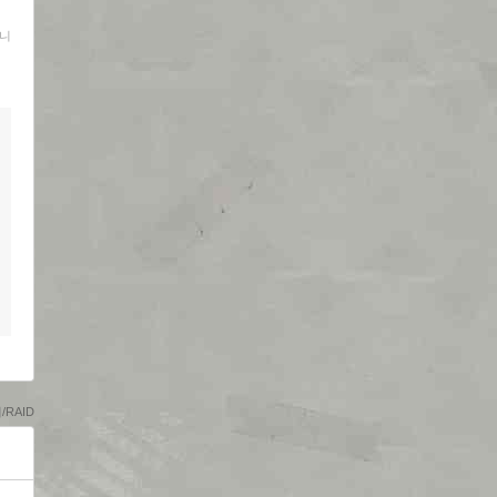
니
RAID