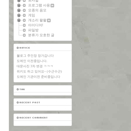
회사일
프로그램 사용
모종의 음모
게임
개소리 왈왈
아이디어!
파일방
분류가 모호한 글
블로그 주인장 장가갑니다
도메인 이전중입니다.
대문사진 3차 변경 ㅋㅋㅋ
위키도 하고 있어요~ (수근수근)
도메인 기관이전 준비중입니다