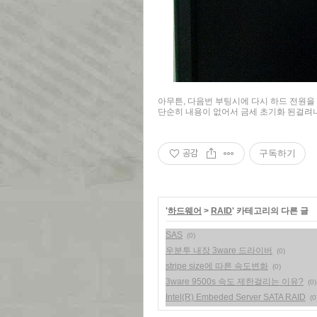
아무튼, 다음번 부팅시에 다시 하드 전원을
단순히 내용이 없어서 금세 초기화 된걸려
공감
구독하기
'
하드웨어
>
RAID
' 카테고리의 다른 글
SAS
(0)
우분투 내장 3ware 드라이버
(0)
stripe size에 따른 속도변화
(0)
3ware 9500s 속도 제한걸리는 이유?
(0)
Intel(R) Embeded Server SATA RAID
(0