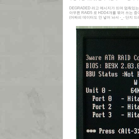
DEGRADED 라고 메시지가 뜨며 멈춰있는
아무튼 RAID5 로 HDD4개를 묶어 쓰는 
(어짜피 데이터도 안 넣어 놔서 -_- 단지 