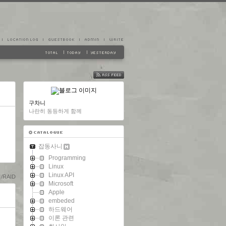
FEED
구차니
나란히 동등하게 함께
잡동사니
Programming
Linux
Linux API
RAID
Microsoft
Apple
embeded
하드웨어
이론 관련