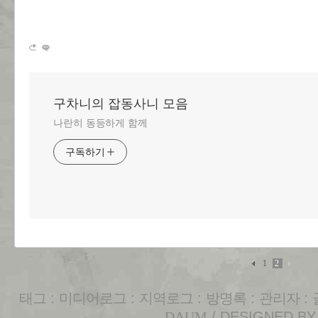
구차니의 잡동사니 모음
나란히 동등하게 함께
구독하기
1
2
태그
:
미디어로그
:
지역로그
:
방명록
:
관리자
:
DAUM
/ DESIGNED B