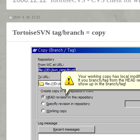
TortoiseCVS - CVS client for 
2010. 4. 30. 12:25
TortoiseSVN tag/branch = copy