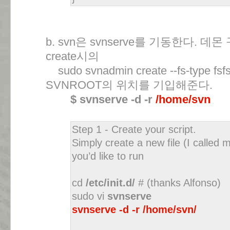
b. svn은 svnserve를 기동한다. 데몬 
create시의
sudo svnadmin create --fs-type fsf
SVNROOT의 위치를 기입해준다.
$ svnserve -d -r
/home/svn
Step 1 - Create your script.
Simply create a new file (I calle
you’d like to run
cd
/etc/init.d/
# (thanks Alfonso)
sudo vi
svnserve
svnserve -d -r /home/svn/