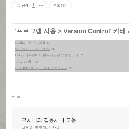
공감
구독하기
'
프로그램 사용
>
Version Control
' 카
cvs2svn 사용방법 2
(0)
svn / svnadmin 도움말
(0)
GIT는 리눅스에서 받으시는걸 추천합니다.
(0)
TortoiseGIT
(0)
SVN repository 어떻게 구성하지?
(2)
구차니의 잡동사니 모음
나란히 동등하게 함께