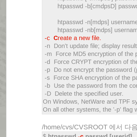
htpasswd -b[cmdpsD] password
htpasswd -n[mdps] usernam
htpasswd -nb[mdps] usernam
-c
C
reate a new file.
-n Don't update file; display resul
-m Force MD5 encryption of the 
-d Force CRYPT encryption of the
-p Do not encrypt the password (p
-s Force SHA encryption of the p
-b Use the password from the comm
-D Delete the specified user.
On Windows, NetWare and TPF syste
On all other systems, the '-p' flag 
/home/cvs/CVSROOT 에서
$
htpasswd
-c
passwd [userid]