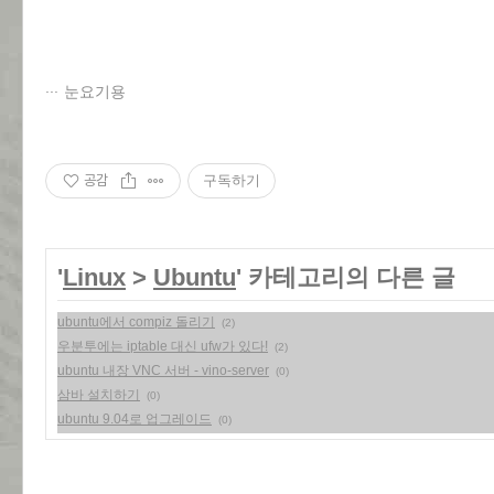
눈요기용
공감
구독하기
'
Linux
>
Ubuntu
' 카테고리의 다른 글
ubuntu에서 compiz 돌리기
(2)
우분투에는 iptable 대신 ufw가 있다!
(2)
ubuntu 내장 VNC 서버 - vino-server
(0)
삼바 설치하기
(0)
ubuntu 9.04로 업그레이드
(0)