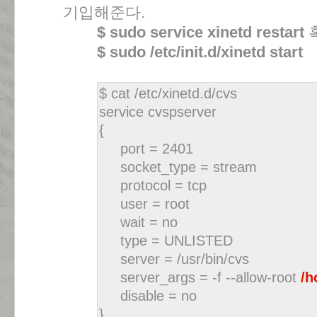
기입해준다.
$ sudo service xinetd restart
$ sudo /etc/init.d/xinetd start
$ cat /etc/xinetd.d/cvs
service cvspserver
{
port = 2401
socket_type = stream
protocol = tcp
user = root
wait = no
type = UNLISTED
server = /usr/bin/cvs
server_args = -f --allow-root
/h
disable = no
}