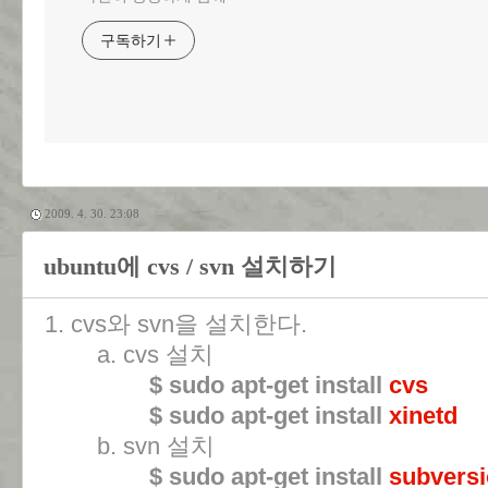
구독하기
2009. 4. 30. 23:08
ubuntu에 cvs / svn 설치하기
1. cvs와 svn을 설치한다.
a. cvs 설치
$ sudo apt-get install
cvs
$ sudo apt-get install
xinetd
b. svn 설치
$ sudo apt-get install
subvers