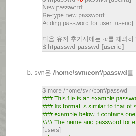
New password:
Re-type new password:
Adding password for user [userid]
다음 유저 추가시에는 -c를 제외하
$
htpasswd passwd [userid]
b. svn은
/home/svn/conf/passwd
를
$ more /home/svn/conf/passwd
### This file is an example passwor
### Its format is similar to that o
### example below it contains one 
### The name and password for eac
[users]