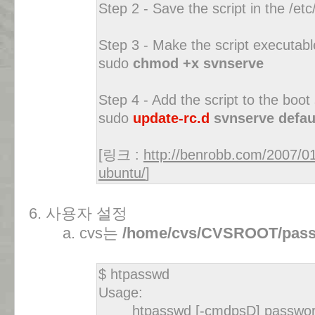
Step 2 - Save the script in the /etc/
Step 3 - Make the script executabl
sudo
chmod +x svnserve
Step 4 - Add the script to the boo
sudo
update-rc.d
svnserve defau
[링크 :
http://benrobb.com/2007/01
ubuntu/
]
6. 사용자 설정
a. cvs는
/home/cvs/CVSROOT/pas
$ htpasswd
Usage:
htpasswd [-cmdpsD] password