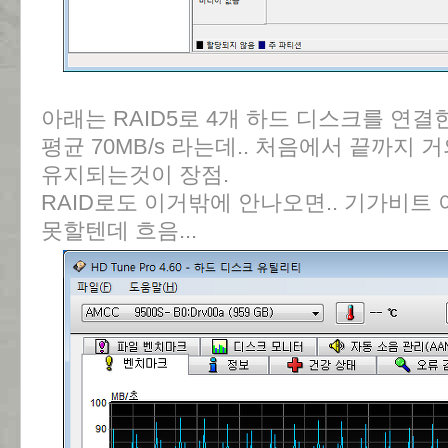
아래는 RAID5로 4개 하드 디스크를 연결
평균 70MB/s 라는데.. 처음에서 끝까지
유지되는것이 장점.
RAID로도 이거밖에 안나오면.. 기가비트
못할텐데 흐음...