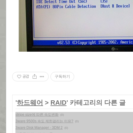
공감
구독하기
'
하드웨어
>
RAID
' 카테고리의 다른 글
stripe size에 따른 속도변화
(0)
3ware 9500s 속도 제한걸리는 이유?
(0)
3ware Disk Manager - 3DM 2
(0)