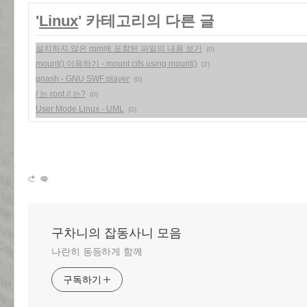
'
Linux
' 카테고리의 다른 글
설치하지 않은 rpm에 포함된 파일의 내용 보기
(0)
mount() 이용하기 - mount cifs using mount()
(2)
gnash - GNU SWF player
(0)
/ 는 root // 는?
(0)
User Mode Linux - UML
(0)
구차니의 잡동사니 모음
나란히 동등하게 함께
구독하기