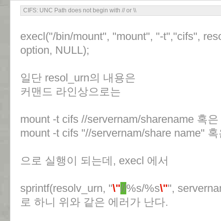
CIFS: UNC Path does not begin with // or \\
execl("/bin/mount", "mount", "-t","cifs", re
option, NULL);
일단 resol_urn의 내용은
커맨드 라인상으로는
mount -t cifs //servernam/sharename 혹은
mount -t cifs "//servernam/share name" 
으로 실행이 되는데, execl 에서
sprintf(resolv_urn, "
\"
//
%s/%s
\"
", servern
로 하니 위와 같은 에러가 난다.