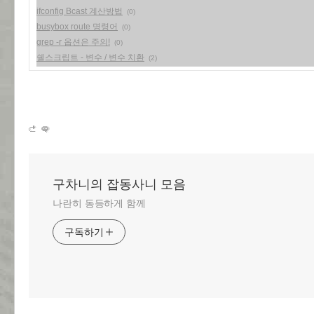
ifconfig Bcast 계산방법
(0)
busybox route 명령어
(0)
grep -r 옵션은 주의!
(0)
쉘스크립트 - 변수 / 변수 치환
(2)
구차니의 잡동사니 모음
나란히 동등하게 함께
구독하기