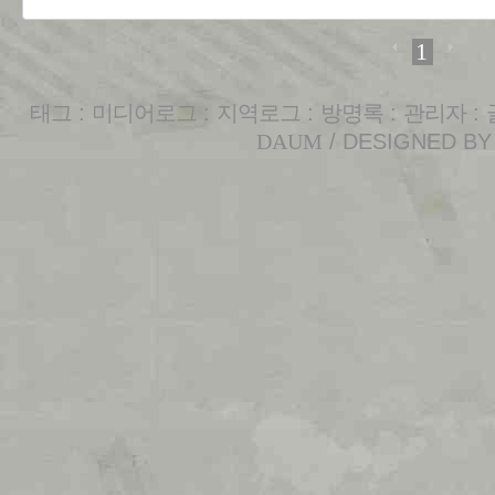
1
태그
:
미디어로그
:
지역로그
:
방명록
:
관리자
:
DAUM
/ DESIGNED B