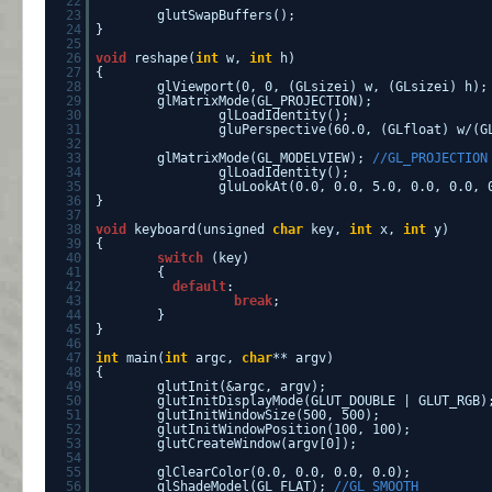
22
23
glutSwapBuffers();
24
}
25
26
void
reshape(
int
w,
int
h)
27
{
28
glViewport(0, 0, (GLsizei) w, (GLsizei) h);
29
glMatrixMode(GL_PROJECTION);
30
glLoadIdentity();
31
gluPerspective(60.0, (GLfloat) w/(G
32
33
glMatrixMode(GL_MODELVIEW);
//GL_PROJECTION
34
glLoadIdentity();
35
gluLookAt(0.0, 0.0, 5.0, 0.0, 0.0, 
36
}
37
38
void
keyboard(unsigned
char
key,
int
x,
int
y)
39
{
40
switch
(key)
41
{
42
default
:
43
break
;
44
}
45
}
46
47
int
main(
int
argc,
char
** argv)
48
{
49
glutInit(&argc, argv);
50
glutInitDisplayMode(GLUT_DOUBLE | GLUT_RGB)
51
glutInitWindowSize(500, 500);
52
glutInitWindowPosition(100, 100);
53
glutCreateWindow(argv[0]);
54
55
glClearColor(0.0, 0.0, 0.0, 0.0);
56
glShadeModel(GL_FLAT);
//GL_SMOOTH