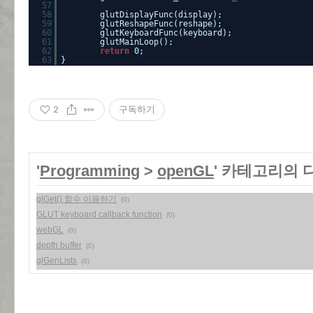
57
58
glutDisplayFunc(display);
59
glutReshapeFunc(reshape);
60
glutKeyboardFunc(keyboard);
61
glutMainLoop();
62
return
0;
63
}
2
구독하기
'
Programming
>
openGL
' 카테고리의 
glGet() 함수 이용하기
(0)
GLUT keyboard callback function
(0)
webGL
(0)
depth buffer
(0)
glGenLists
(0)