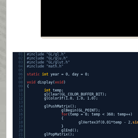
01
#include "GL/gl.h"
02
#include "GL/glu.h"
03
#include "GL/glut.h"
04
#include "math.h"
05
06
static
int
year = 0, day = 0;
07
08
void
display(
void
)
09
{
10
int
temp;
11
glClear(GL_COLOR_BUFFER_BIT);
12
glColor3f(1.0, 1.0, 1.0);
13
14
glPushMatrix();
15
glBegin(GL_POINT);
16
for
(temp = 0; temp < 360; temp++)
17
{
18
glVertex3f(0.01*temp - 2,
si
19
}
20
glEnd();
21
glPopMatrix();