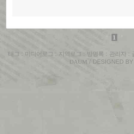
1
태그
:
미디어로그
:
지역로그
:
방명록
:
관리자
:
DAUM
/ DESIGNED B