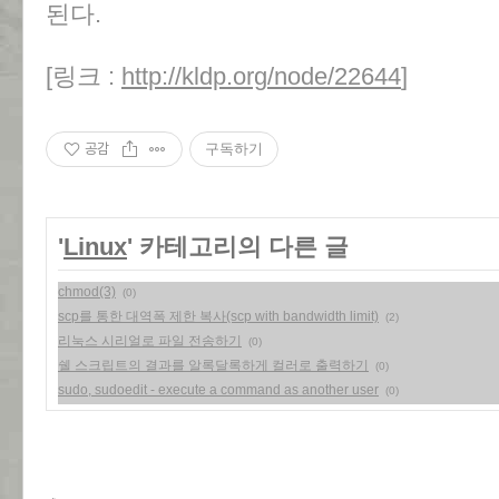
된다.
[링크 :
http://kldp.org/node/22644
]
공감
구독하기
'
Linux
' 카테고리의 다른 글
chmod(3)
(0)
scp를 통한 대역폭 제한 복사(scp with bandwidth limit)
(2)
리눅스 시리얼로 파일 전송하기
(0)
쉘 스크립트의 결과를 알록달록하게 컬러로 출력하기
(0)
sudo, sudoedit - execute a command as another user
(0)