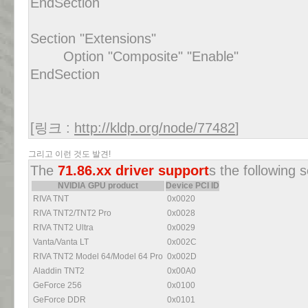
EndSection
Section "Extensions"
Option "Composite" "Enable"
EndSection
[링크 :
http://kldp.org/node/77482
]
그리고 이런 것도 발견!
The
71.86.xx driver support
s the following 
NVIDIA GPU product
Device PCI ID
RIVA TNT
0x0020
RIVA TNT2/TNT2 Pro
0x0028
RIVA TNT2 Ultra
0x0029
Vanta/Vanta LT
0x002C
RIVA TNT2 Model 64/Model 64 Pro
0x002D
Aladdin TNT2
0x00A0
GeForce 256
0x0100
GeForce DDR
0x0101