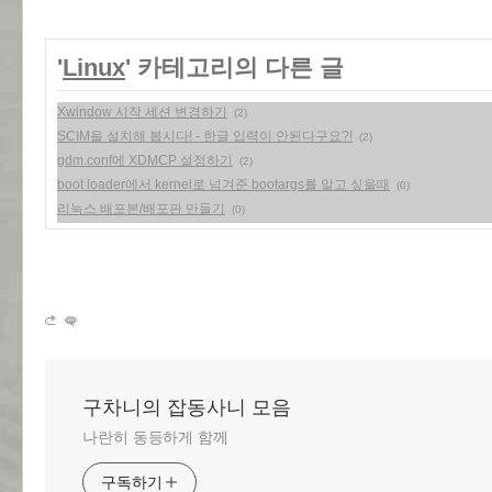
'
Linux
' 카테고리의 다른 글
Xwindow 시작 세션 변경하기
(2)
SCIM을 설치해 봅시다! - 한글 입력이 안된다구요?!
(2)
gdm.conf에 XDMCP 설정하기
(2)
boot loader에서 kernel로 넘겨준 bootargs를 알고 싶을때
(0)
리눅스 배포본/배포판 만들기
(0)
구차니의 잡동사니 모음
나란히 동등하게 함께
구독하기