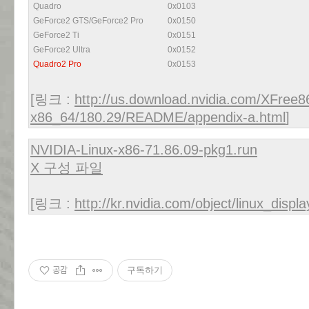
Quadro
0x0103
GeForce2 GTS/GeForce2 Pro
0x0150
GeForce2 Ti
0x0151
GeForce2 Ultra
0x0152
Quadro2 Pro
0x0153
[링크 :
http://us.download.nvidia.com/XFree8
x86_64/180.29/README/appendix-a.html
]
NVIDIA-Linux-x86-71.86.09-pkg1.run
X 구성 파일
[링크 :
http://kr.nvidia.com/object/linux_disp
공감
구독하기