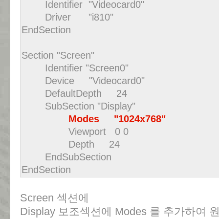
Identifier "Videocard0"
Driver "i810"
EndSection
Section "Screen"
Identifier "Screen0"
Device "Videocard0"
DefaultDepth 24
SubSection "Display"
Modes "1024x768"
Viewport 0 0
Depth 24
EndSubSection
EndSection
Screen 섹션에
Display 보조섹션에 Modes 를 추가하