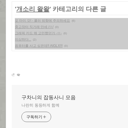
'
개소리 왈왈
' 카테고리의 다른 글
오 마이 갓! - 쿨러 방향에 주의하세요
(6)
중고장터 직거래 만세 /ㅁ/
(0)
그래픽 카드 왜 고민했던가 -ㅁ-
(6)
이상하다...
(2)
컴퓨터를 사고 싶은데!! AIGLX!!!
(0)
구차니의 잡동사니 모음
나란히 동등하게 함께
구독하기