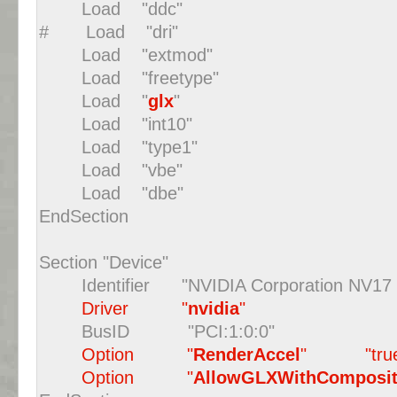
Load "ddc"
# Load "dri"
Load "extmod"
Load "freetype"
Load "
glx
"
Load "int10"
Load "type1"
Load "vbe"
Load "dbe"
EndSection
Section "Device"
Identifier "NVIDIA Corporation NV17 [
Driver "
nvidia
"
BusID "PCI:1:0:0"
Option "
RenderAccel
" "true
Option "
AllowGLXWithComposi