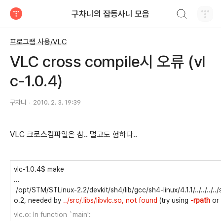
검색하기
구차니의 잡동사니 모음
티스토리
프로그램 사용/VLC
VLC cross compile시 오류 (vl
c-1.0.4)
구차니
2010. 2. 3. 19:39
VLC 크로스컴파일은 참.. 멀고도 험하다..
vlc-1.0.4$ make
...
/opt/STM/STLinux-2.2/devkit/sh4/lib/gcc/sh4-linux/4.1.1/../../../../
o.2, needed by
../src/.libs/libvlc.so, not found
(try using
-rpath
or
vlc.o: In function `main':