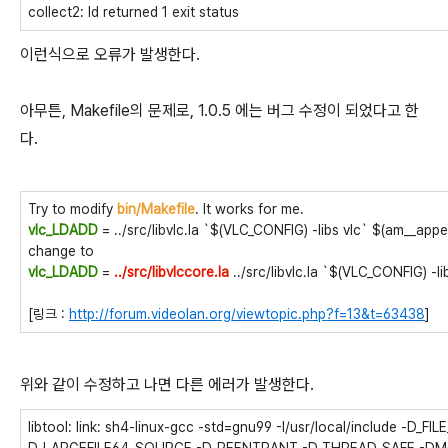
collect2: ld returned 1 exit status
이런식으로 오류가 발생한다.
아무튼, Makefile의 문제로, 1.0.5 에는 버그 수정이 되었다고 한
다.
Try to modify
bin/Makefile
. It works for me.
vlc_LDADD
= ../src/libvlc.la `$(VLC_CONFIG) -libs vlc` $(am__app
change to
vlc_LDADD
=
../src/libvlccore.la
../src/libvlc.la `$(VLC_CONFIG) -l
[링크 :
http://forum.videolan.org/viewtopic.php?f=13&t=63438
]
위와 같이 수정하고 나면 다른 에러가 발생한다.
libtool: link: sh4-linux-gcc -std=gnu99 -I/usr/local/include -D_