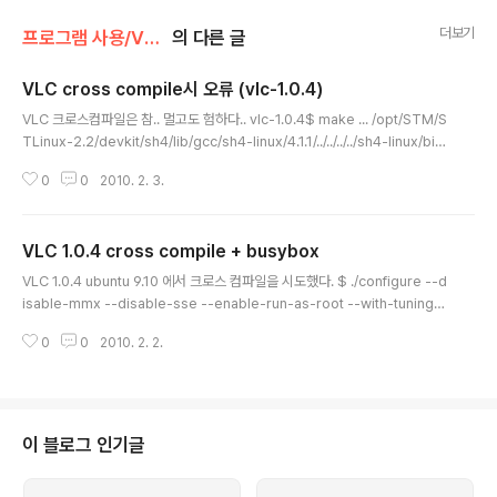
더보기
프로그램 사용/VLC
의 다른 글
VLC cross compile시 오류 (vlc-1.0.4)
글 내용
VLC 크로스컴파일은 참.. 멀고도 험하다.. vlc-1.0.4$ make ... /opt/STM/S
TLinux-2.2/devkit/sh4/lib/gcc/sh4-linux/4.1.1/../../../../sh4-linux/bin/
ld: warning: libvlccore.so.2, needed by ../src/.libs/libvlc.so, not fo
0
0
2010. 2. 3.
und (try using -rpath or -rpath-link) vlc.o: In function `main': vlc.c:
(.text+0x2e0): undefined reference to `FromLocale' vlc.c:(.text+
0x30c): undefined reference to `LocaleFree' ../src/.libs/libvlc.s..
VLC 1.0.4 cross compile + busybox
글 내용
VLC 1.0.4 ubuntu 9.10 에서 크로스 컴파일을 시도했다. $ ./configure --d
isable-mmx --disable-sse --enable-run-as-root --with-tuning=
no --host=sh4-linux --build=i686 $ vi configure.ac 1621 dnl 162
0
0
2010. 2. 2.
2 dnl Special arch tuning 1623 dnl 1624 AC_ARG_WITH(tuning, 16
25 [ --with-tuning=ARCH enable special tuning for an architectur
e 1626 (default Pentium 2 on IA-32 and G4 on PPC)]) 1627 if test
-n "${with_tuning}"; then 1..
이 블로그 인기글