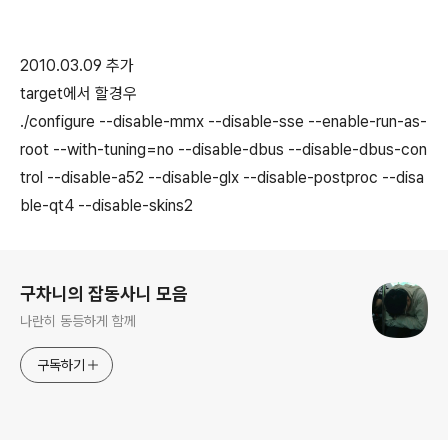
2010.03.09 추가
target에서 할경우
./configure --disable-mmx --disable-sse --enable-run-as-
root --with-tuning=no --disable-dbus --disable-dbus-con
trol --disable-a52 --disable-glx --disable-postproc --disa
ble-qt4 --disable-skins2
로그 정보
구차니의 잡동사니 모음
나란히 동등하게 함께
구독하기