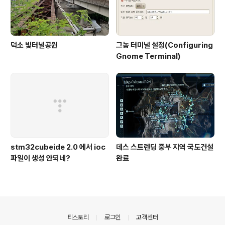
덕소 빛터널공원
그놈 터미널 설정(Configuring
Gnome Terminal)
stm32cubeide 2.0 에서 ioc
데스 스트렌딩 중부 지역 국도건설
파일이 생성 안되네?
완료
의안내
티스토리
로그인
고객센터