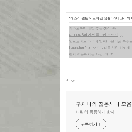
'
개소리 왈왈
>
모바일 생활
' 카테고리의 
카카오톡에 대한 짧은 생각
(8)
connectBot 에서 특수키 누르기
(0)
안드로이드 다국어 입력(라틴어군 특수문
LauncherPro - 모토쿼티를 위한 신세계
웬지 억울해지는 사진(?!)
(4)
구차니의 잡동사니 모음
나란히 동등하게 함께
구독하기