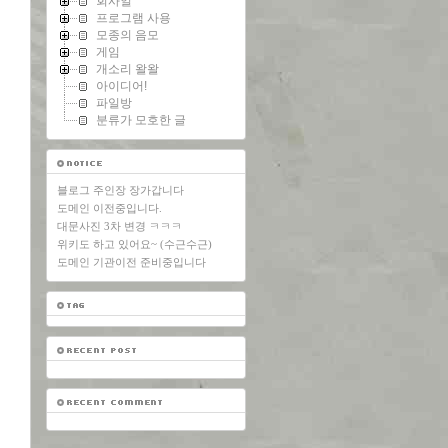
회사일
프로그램 사용
모종의 음모
게임
개소리 왈왈
아이디어!
파일방
분류가 모호한 글
블로그 주인장 장가갑니다
도메인 이전중입니다.
대문사진 3차 변경 ㅋㅋㅋ
위키도 하고 있어요~ (수근수근)
도메인 기관이전 준비중입니다