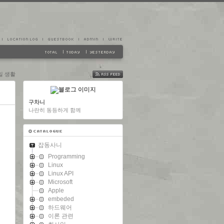
일 생활
FEED
구차니
나란히 동등하게 함께
잡동사니
Programming
Linux
Linux API
Microsoft
Apple
embeded
하드웨어
이론 관련