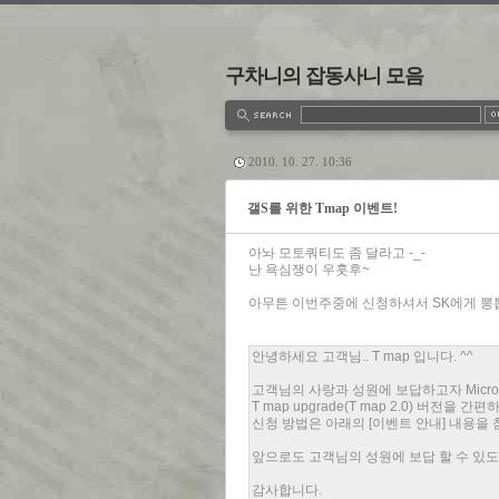
구차니의 잡동사니 모음
estbook
Admin
Write
2010. 10. 27. 10:36
갤S를 위한 Tmap 이벤트!
아놔 모토쿼티도 좀 달라고 -_-
난 욕심쟁이 우훗후~
아무튼 이번주중에 신청하셔서 SK에게 뽕뽑
안녕하세요 고객님.. T map 입니다. ^^
고객님의 사랑과 성원에 보답하고자 Micro
T map upgrade(T map 2.0) 버전을 
신청 방법은 아래의 [이벤트 안내] 내용을
앞으로도 고객님의 성원에 보답 할 수 있도록
감사합니다.