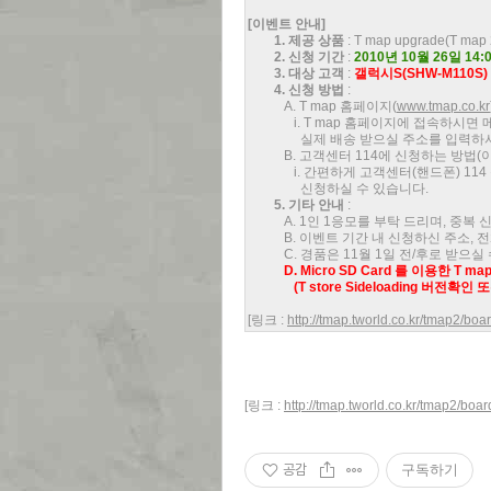
[이벤트 안내]
1. 제공 상품
: T map upgrade(T map
2. 신청 기간
:
2010년 10월 26일 14:0
3. 대상 고객
:
갤럭시S(SHW-M110S)
4. 신청 방법
:
A. T map 홈페이지(
www.tmap.co.kr
i. T map 홈페이지에 접속하시면 메인
실제 배송 받으실 주소를 입력하셔
B. 고객센터 114에 신청하는 방법(
i. 간편하게 고객센터(핸드폰) 114 
신청하실 수 있습니다.
5. 기타 안내
:
A. 1인 1응모를 부탁 드리며, 중복
B. 이벤트 기간 내 신청하신 주소, 
C. 경품은 11월 1일 전/후로 받으실
D. Micro SD Card 를 이용한 T 
(T store Sideloading 버전확인 
[링크 :
http://tmap.tworld.co.kr/tmap2/bo
[링크 :
http://tmap.tworld.co.kr/tmap2/boa
공감
구독하기