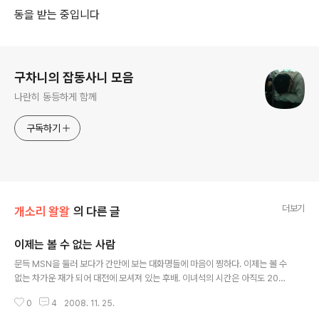
동을 받는 중입니다
로그 정보
구차니의 잡동사니 모음
나란히 동등하게 함께
구독하기
더보기
개소리 왈왈
의 다른 글
이제는 볼 수 없는 사람
글 내용
문득 MSN을 둘러 보다가 간만에 보는 대화명들에 마음이 찡하다. 이제는 볼 수
없는 차가운 재가 되어 대전에 모셔져 있는 후배. 이녀석의 시간은 아직도 200
6년 11월 에 멈춰 있다. 이녀석을 잃은 이후로 군대 가는 모든 후배들에게 이야
0
4
2008. 11. 25.
기를 한다. 절대 군대에서 능력 100% 보이지 말고, 적당히 남들 하는 만큼만 해