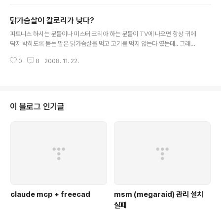
라 군대 전역 한달 전... 사인은 뇌수막염. 직접적인 원인은 과로로 인한 면역력
약화 일려나.. 군병원에서도 민간 병원에서도 별 원인을 밝혀 내지 못하고 근 이
닭가슴살이 칼로리가 낮다?
주일을 앓다가 저 세상으로 가버린 내가 가장 아끼던 남자 후배이다. 나랑은 손
글 내용
발이 착착 맞을 정도로 남일을 무시하지 못하고 앞서서 도와주는 성격이라 군대
피트니스 하시는 분들이나 미스터 코리아 하는 분들이 TV에 나오면 항상 귀에
갈때에도 부디 나 처럼 고생하지 말고, 튀지 말고 적당하게 남들 하는 만큼만..
딱지 박히도록 듣는 말은 닭가슴살을 먹고 고기를 먹지 않는다 였는데.. 그래서
슈퍼에 닭가슴살이 통조림으로 나왔길래 덜컥샀다. 아마도 프로모션 기간이라
0
8
2008. 11. 22.
개당 900원 정도의 가격으로 나온 듯 한데, 이 기간이 지나면 얼마가 되려나..
아무튼 칼로리 표는 아래와 같다. 참치 150Kcal / 100g 열량 150Kcal 탄수화
물 4g 1% 단백질 20g 33% 지방 6g 12% 닭가슴살 120Kcal / 100g 열량
120Kcal 탄수화물 6.5g 2% 단백질 12.7g 21% 지방 4.9g 10% 결론 : 살뺄
려면 그냥 풀이나 먹어야 겠다. 닭가슴살이 생각보다 칼로리가 높구나아 OTL
이 블로그 인기글
claude mcp + freecad
msm (megaraid) 관리 설치
실패