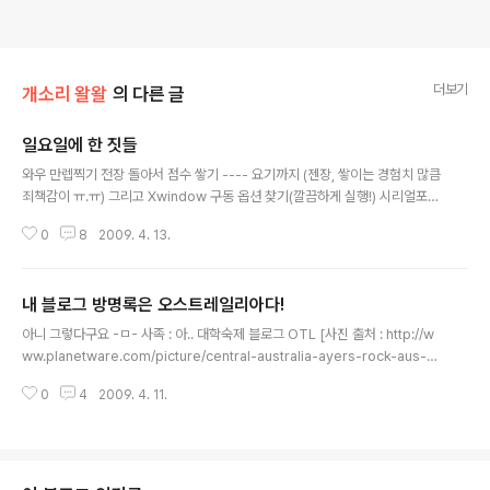
더보기
개소리 왈왈
의 다른 글
일요일에 한 짓들
글 내용
와우 만렙찍기 전장 돌아서 점수 쌓기 ---- 요기까지 (젠장, 쌓이는 경험치 많큼
죄책감이 ㅠ.ㅠ) 그리고 Xwindow 구동 옵션 찾기(깔끔하게 실행!) 시리얼포트
pc 2대 연결하기(minicom / putty serial) 은근히 한게 없네 -ㅁ- 주중에 먹
0
8
2009. 4. 13.
어 댄 양을 보니.. 다이어트는 원상복구 되었겠군 ㅠ.ㅠ 아무래도 묻지마 250W
파워이다보니, 전력이 부족해서 발열이 심하고, 그로인해 케이스 내부 온도가
올라가고 그러다 보니 CPU팬은 죽어라 돌고 그래서 어쩔수 없이 방열을 위해
내 블로그 방명록은 오스트레일리아다!
서 머리를 데굴데굴 굴리던중 약간의 만행을 저질렀다 -ㅁ-! 바람을 슝슝 뽑아
글 내용
내기 위한 방향으로 하다 보니 참.. 아름답지 못하다 ㄱ- 그리고 키보드 / 마우스
아니 그렇다구요 -ㅁ- 사족 : 아.. 대학숙제 블로그 OTL [사진 출처 : http://w
없이 사용하는 본체이다 보니 은근히 케이블이 단순하다..
ww.planetware.com/picture/central-australia-ayers-rock-aus-au
sw542.htm]
0
4
2009. 4. 11.