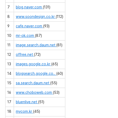
7
blog.naver.com
(131)
8
www.soondesign.co.kr
(112)
9
cafe.naver.com
(93)
10
mr-ok.com
(87)
11
image.search.daum.net
(81)
12
offree.net
(72)
13
images.google.co.kr
(65)
14
blogsearch.google.co..
(60)
15
sa.search.daum.net
(55)
16
www.choboweb.com
(53)
17
bluenlive.net
(51)
18
mycom.kr
(45)