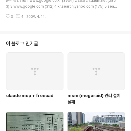
순위 유입경로 1 www.google.co.kr (3904) 2 search.daum.net (385
3) 3 www.google.com (312) 4 kr.search.yahoo.com (175) 5 searc
h.empas.com (143) 6 search.nate.com (141) 7 blog.naver.com (13
0
4
2009. 4. 14.
1) 8 www.soondesign.co.kr (112) 9 cafe.naver.com (93) 10 mr-ok.
com (87) 11 image.search.daum.net (81) 12 offree.net (72) 13 ima
ges.google.co.kr (65) 14 blogsearch.google.co.. (60) 15 sa.sear
ch.daum.net (55) 16 www.chobo..
이 블로그 인기글
claude mcp + freecad
msm (megaraid) 관리 설치
실패