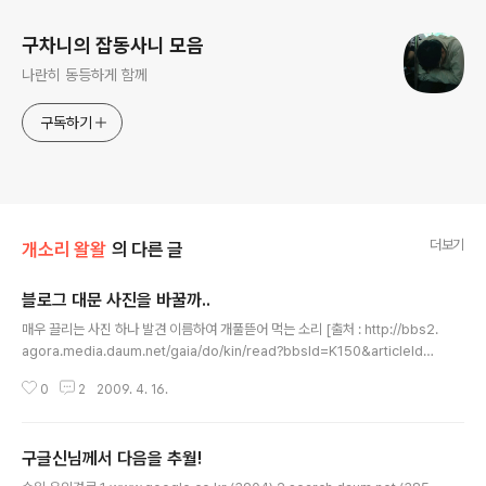
구차니의 잡동사니 모음
나란히 동등하게 함께
구독하기
더보기
개소리 왈왈
의 다른 글
블로그 대문 사진을 바꿀까..
글 내용
매우 끌리는 사진 하나 발견 이름하여 개풀뜯어 먹는 소리 [출처 : http://bbs2.
agora.media.daum.net/gaia/do/kin/read?bbsId=K150&articleId=
528854&RIGHT_KIN=R0]
0
2
2009. 4. 16.
구글신님께서 다음을 추월!
글 내용