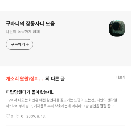
로그 정보
구차니의 잡동사니 모음
나란히 동등하게 함께
구독하기
더보기
개소리 왈왈/정치관련 신세한탄
의 다른 글
피랍당했다가 돌아왔는데..
글 내용
TV에서 나오는 화면은 예전 살인자들 끌고가는 느낌이 드는건.. 나만의 생각일
까? 차에 쑤셔넣고, 기자들로 부터 보호하는게 아니라 그냥 범인을 질질 끌고가
는 느낌..
0
0
2009. 8. 13.