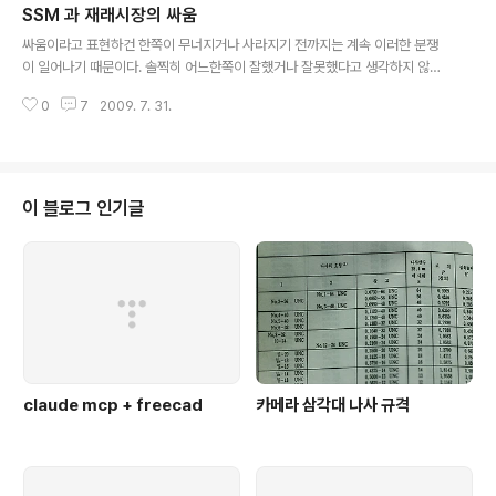
SSM 과 재래시장의 싸움
글 내용
싸움이라고 표현하건 한쪽이 무너지거나 사라지기 전까지는 계속 이러한 분쟁
이 일어나기 때문이다. 솔찍히 어느한쪽이 잘했거나 잘못했다고 생각하지 않는
다. 아마 잘못한건 SSM보다 재래시장이다. 왜냐고? 약자니까. 약자가 되어감
0
7
2009. 7. 31.
에 있어서도 약자라는 이유로 손을 놓고 있었고, 실질적인 재래시장 살리기 방
안이나 업그레이드를 할 노력을 하지 않았기 때문에 더더욱 약자로 몰려간 것이
다. 재래시장의 장점은 아마도 활동감과 살맛이 난다는 것이 아닐까? 갂아도 주
고, 이야기도 하면서 부담없이 나들이 할 수 있다는 점. 단점은, 주차가 힘들다는
점(어쩌면 장보러 가는데 차 끌고 가는것도 문제지만) 결제가 항상 현금으로 소
이 블로그 인기글
액으로 나간다는 점 간혹 바가지가 있다는 점 그에 비해서 SSM은 정찰제에, 주
차도 쉽고, 포인트도 쌓아..
claude mcp + freecad
카메라 삼각대 나사 규격