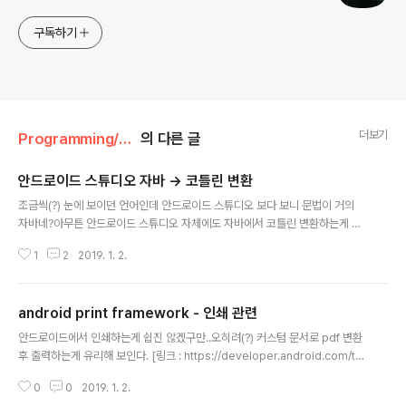
구독하기
더보기
Programming/android
의 다른 글
안드로이드 스튜디오 자바 -> 코틀린 변환
글 내용
조금씩(?) 눈에 보이던 언어인데 안드로이드 스튜디오 보다 보니 문법이 거의
자바네?아무튼 안드로이드 스튜디오 자체에도 자바에서 코틀린 변환하는게 있
다지만완벽하진 않으니 주의해야 할 듯 .java 에서 .kt로 바뀐다고 한다. [링크 :
1
2
2019. 1. 2.
https://gunhoflash.tistory.com/3]
android print framework - 인쇄 관련
글 내용
안드로이드에서 인쇄하는게 쉽진 않겠구만..오히려(?) 커스텀 문서로 pdf 변환
후 출력하는게 유리해 보인다. [링크 : https://developer.android.com/tra
ining/printing/][링크 : https://developer.android.com/training/printi
0
0
2019. 1. 2.
ng/custom-docs]