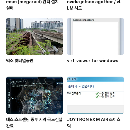
msm (megaraid) 관리 설치
nvidia jetson agx thor / vL
실패
LM 시도
덕소 빛터널공원
virt-viewer for windows
데스 스트렌딩 중부 지역 국도건설
JOYTRON EX M AIR 조이스
완료
틱