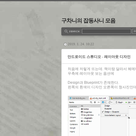
구차니의 잡동사니 모음
estbook
Admin
Write
2019. 1. 24. 10:22
안드로이드 스튜디오 - 레이아웃 디자인
처음에 저렇게 뜨는데. 책이랑 달라서 헤메다
우측에 레이아웃 보는 옵션에
Design과 Blueprint가 존재한다.
왼쪽의 흰색이 디자인 오른쪽이 청사진인데.