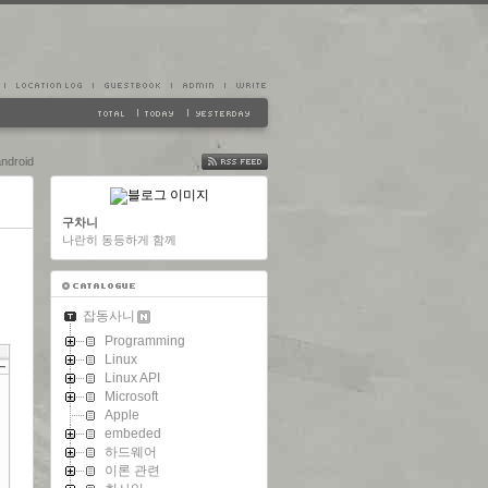
ndroid
FEED
구차니
나란히 동등하게 함께
잡동사니
Programming
Linux
Linux API
Microsoft
Apple
embeded
하드웨어
이론 관련