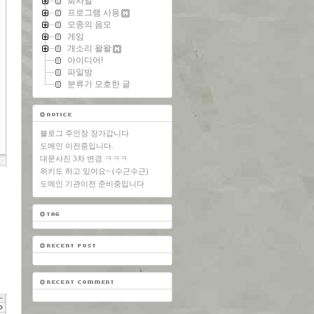
회사일
프로그램 사용
모종의 음모
게임
개소리 왈왈
아이디어!
파일방
분류가 모호한 글
블로그 주인장 장가갑니다
도메인 이전중입니다.
대문사진 3차 변경 ㅋㅋㅋ
위키도 하고 있어요~ (수근수근)
도메인 기관이전 준비중입니다