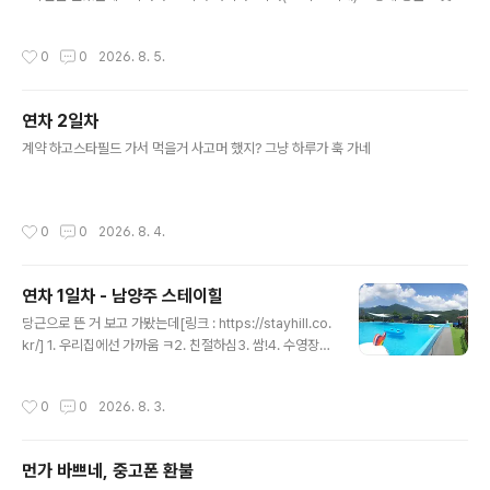
고그냥 안경만 손보러 나가려다가 타이어 펑크나서 떼우고안경 손보고 오고아부지
댁에 소비전력 측정기 드리고돌아오면서 세차하고 기름 넣고 끝
작성시간
0
0
2026. 8. 5.
연차 2일차
글 내용
계약 하고스타필드 가서 먹을거 사고머 했지? 그냥 하루가 훅 가네
작성시간
0
0
2026. 8. 4.
연차 1일차 - 남양주 스테이힐
글 내용
당근으로 뜬 거 보고 가봤는데[링크 : https://stayhill.co.
kr/] 1. 우리집에선 가까움 ㅋ2. 친절하심3. 쌈!4. 수영장
크고 깊음(1.5m)5. 고기도 구워먹을수 있음! 몇 번 더 올
듯 ㅎㅎ 입구에서 좌측으로 턴하고 안으로 쭉 들어오면 수
작성시간
0
0
2026. 8. 3.
영장이 있는데 1.5m 까지 되는 풀이다노란색 튜브 있는 쪽
은 얕은 곳.
먼가 바쁘네, 중고폰 환불
글 내용