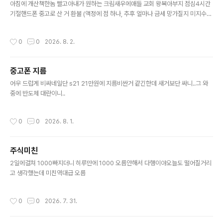
아침에 개산책한놈 빨고아내가 원하는 크림새우에애들 교회 왕복아부지 점심4시간
기절핸드폰 중고로 산 거 환불 (액정에 점 하나, 추후 얼마나 금세 망가질지 미지수
라.. 그리고 USB 한방향만 인식)매일 놀러갈 거 장보기
작성시간
0
0
2026. 8. 2.
중고폰 지름
글 내용
어우 드럽게 비싸네일단 s21 21만원에 지름비싼거 같긴한데 새거보단 싸니..그 와
중에 반도체 대란이니..
작성시간
0
0
2026. 8. 1.
주식미친
글 내용
2일에걸쳐 1000빠지더니 히루만에 1000 오름안해서 다행이야오늘도 떨어질거리
고 생각했는데 미친역대급 오름
작성시간
0
0
2026. 7. 31.