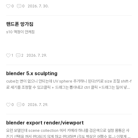
█ ██ ██ ▀▀█▄ ███▄███▄ ▀▀█▄ ▄████ ████▄ ████▄ ██ ██ ▄
작성시간
0
0
2026. 7. 30.
█▀██ ██ ██ ██ ▄█▀██ ██ ██ ██ ██ ██ ██ ██ ▀█▄██ ██ ██ ██
▀█▄██ ██ ▀████ ████▀ ████▀ ██ ██ ▀▀ ▀▀ build : b10145-ad2
56ded3 model : gemma-4-31B-it-Q8..
핸드폰 망가짐
글 내용
s10 액정이 안켜짐
작성시간
1
2
2026. 7. 29.
blender 5.x sculpting
글 내용
cube는 면이 없으니 안되는데 UV sphere 추가하니 된다.f키로 size 조절 shift-f
로 세기를 조정할 수 있고클릭 + 드래그는 뽑아내고 ctrl 클릭 +드래그는 밀어 넣는
다.[링크 : https://kauree.tistory.com/903] 유튜브 보다 보면 양쪽 대칭해서 하
던데상단에 나비 같은거 누르면 좌우 대칭이 된다는데 일단 이걸 잘 (?) 쓰려면 y축
작성시간
0
0
2026. 7. 29.
을 보게 하고 써야 하는 것 같다. 양쪽 뽑![링크 : https://lioicreim.tistory.com/4
72]
blender export render/viewport
글 내용
요런 모델인데 scene collection 에서 카메라 하나를 검은색으로 설정 몸통은 사
진기 선택을 꺼서 렌더되지 않게 하고 렌더하면 (각도 삑살은 어쩔수 없...) 이렇게 몸