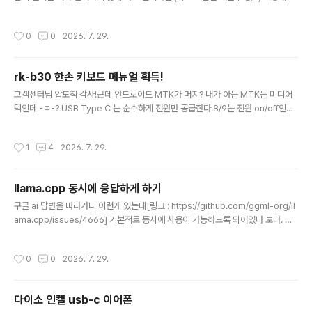
통이 빠진다. 체크하고 렌더걸면 아래처럼 보인다. 이걸 이용해서STL export 시 g
eometry - properties 에서 render로 하고 열어보면 몸통은 렌더에서 빠져 있
작성시간
0
0
2026. 7. 29.
으니 털만 나오고 geometry - properties 에서 viewport로 하고 열어보면 몸
통을 포함해서 export 된다.
rk-b30 한손 키보드 메뉴얼 획득!
글 내용
고객센터님 압도적 감사!근데 안드로이드 MTK가 머지? 내가 아는 MTK는 미디어
텍인데 -ㅁ-? USB Type C 는 순수하게 전원만 공급한다.8/9는 전원 on/off인데
왜 안꺼지지 -ㅁ-??? ctrl - f1 누르면 안드로이드 direct play modectrl - f2 는 i
os 모드ctrl - f3 는 android MT activation mode 라는데 머지?(for android
작성시간
1
4
2026. 7. 29.
mediatek(MTK) phone.. 어.. 그 MTK 맞구만) 그나저나 박스 열고 달리고 문열
고 올라타고.. 배그용인가? +2026.07.29리눅스에서 해보니 왜 조이패드로 뜨는겨
ㅋㅋㅋ아무튼 a d 눌러보면 특정 위치에서 드래그 되는거 같다.걍 키만 쓰고 mcu랑
llama.cpp 동시에 응답하게 하기
분해해서 버려야하나 ㅋㅋ
글 내용
구글 ai 답변을 따라가니 이런게 있는데[링크 : https://github.com/ggml-org/ll
ama.cpp/issues/4666] 기본적로 동시에 사용이 가능하도록 되어있나 보다. 오
호..대신 -np 1 을 주면 두개 켜고 양쪽에서 동시에 물어보면 하나만 대답해주다가,
다른쪽이 끝나야 시작한다.$ ./llama-b10145/llama-server --help ----- co
작성시간
0
0
2026. 7. 29.
mmon params ----- -h, --help, --usage print usage and exit --versio
n show version and build info -cl, --cache-list ..
다이소 인켈 usb-c 이어폰
글 내용