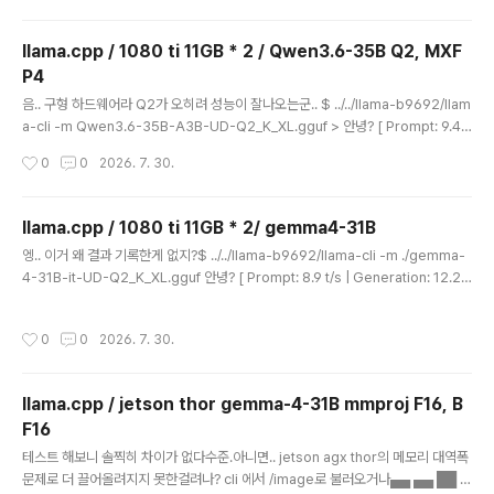
llama.cpp / 1080 ti 11GB * 2 / Qwen3.6-35B Q2, MXF
P4
글 내용
음.. 구형 하드웨어라 Q2가 오히려 성능이 잘나오는군.. $ ../../llama-b9692/llam
a-cli -m Qwen3.6-35B-A3B-UD-Q2_K_XL.gguf > 안녕? [ Prompt: 9.4
t/s | Generation: 58.1 t/s ] > 너에 대해서 설명해줘 [ Prompt: 63.8 t/s | Gen
작성시간
0
0
2026. 7. 30.
eration: 58.1 t/s ] > 파이썬으로 셀레니움을 통해 웹을 서칭하고 텍스트만 추출하
고 makrdown 으로 변환후 md 파일과 pdf로 저장하는 기능을 구현해줘 [ Prom
pt: 34.2 t/s | Generation: 56.4 t/s ] $ ../../llama-b9692/llama-cli -m Qw
llama.cpp / 1080 ti 11GB * 2/ gemma4-31B
en3Qwen3.6-35B-A3B-MXFP4_MOE.gguf > ..
글 내용
엥.. 이거 왜 결과 기록한게 없지?$ ../../llama-b9692/llama-cli -m ./gemma-
4-31B-it-UD-Q2_K_XL.gguf 안녕? [ Prompt: 8.9 t/s | Generation: 12.2
t/s ] 너에 대해 설명해줘 [ Prompt: 33.3 t/s | Generation: 11.8 t/s ] 파이썬으
로 셀레니움을 통해 웹을 서칭하고 텍스트만 추출하고 makrdown 으로 변환후 m
작성시간
0
0
2026. 7. 30.
d 파일과 pdf로 저장하는 기능을 구현해줘 [ Prompt: 36.1 t/s | Generation: 11.
4 t/s ] 메모리 부족으로 터져서 mtp + mmproj 는 50k로 컨텍스트 길이 바꾸고
수행. 그래서 좀 불공평하긴 함.$ ../../llama-b9692/llama-..
llama.cpp / jetson thor gemma-4-31B mmproj F16, B
F16
글 내용
테스트 해보니 솔찍히 차이가 없다수준.아니면.. jetson agx thor의 메모리 대역폭
문제로 더 끌어올려지지 못한걸려나? cli 에서 /image로 불러오거나▄▄ ▄▄ ██ █