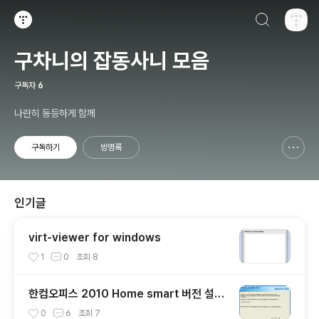
검색하기
티스토리
구차니의 잡동사니 모음
구독자
6
나란히 동등하게 함께
구독하기
방명록
신고하기 레이어
열기
인기글
virt-viewer for windows
1
0
조회
8
한컴오피스 2010 Home smart 버전 설치
기 + 사용기
0
6
조회
7