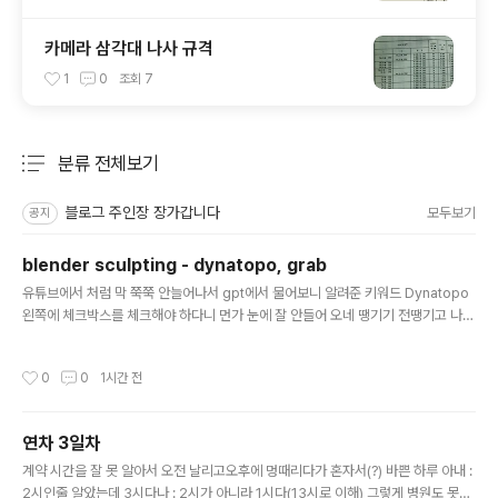
카메라 삼각대 나사 규격
1
0
조회
7
분류 전체보기
주요 글 목록
블로그 주인장 장가갑니다
모두보기
공지
blender sculpting - dynatopo, grab
글 내용
유튜브에서 처럼 막 쭉쭉 안늘어나서 gpt에서 물어보니 알려준 키워드 Dynatopo
왼쪽에 체크박스를 체크해야 하다니 먼가 눈에 잘 안들어 오네 땡기기 전땡기고 나
서. 나노 먼지 크기로 늘어났...나? dynatopo 체크! 떙기기 전땡기고 나서. 클릭한채
로 몇 번 문질문질 하니 폴리곤도 확 늘고, 제법 늘어난다! 그리고 grab!기본은 dra
작성시간
0
0
1시간 전
w인데 grab 으로 바꾸고 하니 겁나 쉽게 끌려온다. 다만 vertex 하나만 끌려오고,
dynatopo 와는 같이 못쓴다고f 누르면 영역을 조절할수 있는데 그 영역내의 버텍
스가 한번에 끌려온다. [링크 : https://sz3728.tistory.com/35]
연차 3일차
글 내용
계약 시간을 잘 못 알아서 오전 날리고오후에 멍때리다가 혼자서(?) 바쁜 하루 아내 :
2시인줄 알았는데 3시다나 : 2시가 아니라 1시다(13시로 이해) 그렇게 병원도 못가