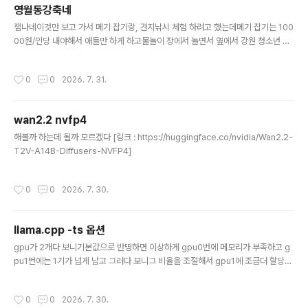
영월동강축네
글 내용
잼나네이것만 보고 가서 메기 잡기랑, 견지낚시 체험 하려고 했는데메기 잡기는 100
00원/인당 내야해서 애들만 하게 하고물놀이 장에서 놀면서 옆에서 강원 청소년 댄
스 대회? 그런거 보고 있었는데먼가 눈에 들어온 애들은 죄다(!) 장려상이고눈에 들
어오지도 않던 애들이 입상 -_-이 더운 날씨에 무려! 응원복까지 입고 했는데 왜?!
작성시간
0
0
2026. 7. 31.
[링크 : https://www.ywfestival.com/]
wan2.2 nvfp4
글 내용
해볼까 하는데 될까 모르겠다 [링크 : https://huggingface.co/nvidia/Wan2.2-
T2V-A14B-Diffusers-NVFP4]
작성시간
0
0
2026. 7. 30.
llama.cpp -ts 옵션
글 내용
gpu가 2개다 보니기본값으로 반띵하면 이상하게 gpu0번에 메모리가 부족하고 g
pu1번에는 1기가 넘게 남고 그러다 보니그 비율을 조절해서 gpu1에 조금더 할당할
방법이 없나 해서 찾는 중 llama-b10145$ ./llama-cli --help | grep tensor-
split -ts, --tensor-split N0,N1,N2,... fraction of the model to offload to
작성시간
0
0
2026. 7. 30.
each GPU, comma-separated list of