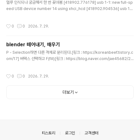
멀루 인식되나 궁금해서 한 번 꽂아봄 [418902.776178] usb 1-1: new full-sp
eed USB device number 14 using xhci_hcd [418902.904536] usb 1-
1: not running at top speed; connect to a high speed hub [418902.90
6304] usb 1-1: New USB device found, idVendor=001f, idProduct=0b
작성시간
0
0
2026. 7. 29.
21, bcdDevice= 1.00 [418902.906311] usb 1-1: New USB device strin
gs: Mfr=1, Product=2, SerialNumber=3 [418902.906313] usb 1-1: Pro
duct: AB13X USB A..
blender 떼어내기, 때우기
글 내용
P - Selection하면 다른 객체로 분리된다.[링크 : https://koreanbeef.tistory.c
om/17] 버텍스 선택하고 F(fill)[링크 : https://blog.naver.com/jae45682/22
1962821639]
작성시간
0
0
2026. 7. 29.
더보기
의안내
티스토리
로그인
고객센터