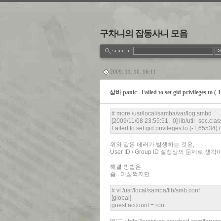
구차니의 잡동사니 모음
estbook
Admin
Write
2009. 11. 10. 16:11
삼바 panic - Failed to set gid privileges to (-
# more /usr/local/samba/var/log.smbd
[2009/11/08 23:55:51, 0] lib/util_sec.c:a
Failed to set gid privileges to (-1,65534) 
위와 같은 에러가 발생하는 것은,
User ID / Group ID 설정상의 문제로 생각
해결 방법은
좀.. 미심쩍지만
# vi /usr/local/samba/lib/smb.conf
[global]
guest account = root