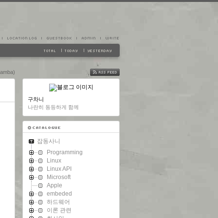
amba)
FEED
구차니
나란히 동등하게 함께
잡동사니
Programming
Linux
Linux API
Microsoft
Apple
embeded
하드웨어
이론 관련