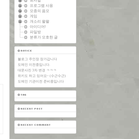
회사일
프로그램 사용
모종의 음모
게임
개소리 왈왈
아이디어!
파일방
분류가 모호한 글
블로그 주인장 장가갑니다
도메인 이전중입니다.
대문사진 3차 변경 ㅋㅋㅋ
위키도 하고 있어요~ (수근수근)
도메인 기관이전 준비중입니다