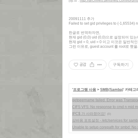
[링크 :
http://archives.devshed.com/forum
20091111 추가
Failed to set gid privileges to (-1,65534) 
한글로 번역하자면,
현재 gid (0,0) uid (0,0)으로 설정되어
현재 gid = 0, uid = 0 이고 이것은 일반적인 
그런 이유로, guest account 를 roo
공감
구독하기
'
프로그램 사용
>
SMB(Samba)
' 카테고
getpeername failed. Error was Transpor
CIFS VFS: No response to cmd n mid m
IPC$ 가 사라졌어요!
(0)
삼바용 포트설정 - /etc/services for sam
Unable to setup corepath for smbd: No 