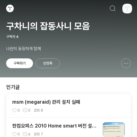
검색하기
티스토리
구차니의 잡동사니 모음
구독자
6
나란히 동등하게 함께
구독하기
방명록
신고하기 레이어
열기
인기글
msm (megaraid) 관리 설치 실패
0
0
조회
8
한컴오피스 2010 Home smart 버전 설치
기 + 사용기
0
6
조회
7