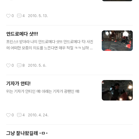
작성시간
0
4
2010. 5. 13.
안드로메다 샷!!!
글 내용
프린스!! 받아라 나의 안드로메다 샷!!! 안드로메다 킥! 사진
에 어떠한 모종의 의도를 느낀다면 매우 적절 ㅋㅋ 님하 주
둥이 박치기쫌....? 야 눈깔아라?
작성시간
0
8
2010. 5. 6.
기자가 안티!
글 내용
위는 기자가 안티인 예! 아래는 기자가 광팬인 예!
작성시간
0
4
2010. 4. 24.
그냥 잘나왔길래 -ㅁ-
글 내용