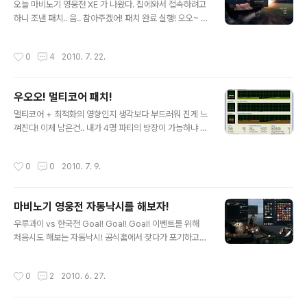
달라구 ㅠ.ㅠ 으아 최고옵션으로하니 그래픽이 산다 살아
오늘 마비노기 영웅전 XE 가 나왔다. 집에와서 접속하려고
ㅠ.ㅠ 사족 : 아.. 3D는 8800GT 이상부터구나 ㅠ .ㅠ [링
하니 조낸 패치.. 음.. 참아주겠어! 패치 완료 실행! 오오~ 로
크 : http://heroes.gamechosun.co.kr/board/view.
고가 멋진데! 아 슈발 나 고인물이야? 썩은물이야? 왜 접속
php?bid=issue&num=..
권한이 없대? ㄱ- 헐~ 오리지널 서버도 접속이 안돼 ㅠ.ㅠ
작성시간
0
4
2010. 7. 22.
아.. 유저들이 먼저 느낀 마비노기 영웅전 개발팀의 초심!
ㅋㅋㅋ 아 ㅆㅂ 조낸 적절해 ㅋㅋㅋ 제목 : 마영전 드디어
초심으로 돌아가다. 내용 : 무한 잠수함점검 돋네 [링크 : ht
우오오! 멀티코어 패치!
tp://heroes.nexon.com/Post.aspx?b=51&n=139
글 내용
3] 아.. 레알 초심이구나 ㅋㅋㅋㅋ
멀티코어 + 최적화의 영향인지 생각보다 부드러워 진게 느
껴진다! 이제 남은건.. 내가 4명 파티의 방장이 가능하냐 안
하냐의 차이? ㅋㅋㅋ
작성시간
0
0
2010. 7. 9.
마비노기 영웅전 자동낙시를 해보자!
글 내용
우루과이 vs 한국전 Goal! Goal! Goal! 이벤트를 위해
처음시도 해보는 자동낙시! 공식홈에서 찾다가 포기하고
구글에서 검색해도, 네이버에서 검색해도 안나온다 OTL
아무튼 우여곡절끝에 부엉이가 판다는 사실을 찾아냈다!
작성시간
0
2
2010. 6. 27.