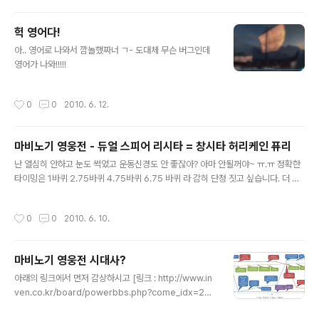
헉 영어다!
글 내용
아.. 영어로 나와서 깜놀했짜너 ㄱ- 도대체 무슨 버그인데
영어가 나와!!!!!
작성시간
0
0
2010. 6. 12.
마비노기 영웅전 - 듀얼 스피어 리시타 = 창시타 허리케인 퓨리
글 내용
난 열심히 안하고 눈도 썩었고 운동신경도 안 좋잖아? 아마 안될꺼야~ ㅠ.ㅠ 정확한
타이밍은 1바퀴 2.75바퀴 4.75바퀴 6.75 바퀴 라 감히 단정 짓고 싶습니다. 더 정
확히 말씀드리자면, 2바퀴에서 3바퀴가 되기 바로 직전입니다. [링크 : http://hero
es.gamechosun.co.kr/board/view.php?bid=issue&num=15770&pag
작성시간
0
0
2010. 6. 10.
e=1] 오늘부터 다시 훈련해봐야할듯 ㅠ.ㅠ
마비노기 영웅전 시대사?
글 내용
아래의 링크에서 먼저 감상하시고 [링크 : http://www.in
ven.co.kr/board/powerbbs.php?come_idx=203
3&query=view&p=1&my=&category=&sort=PID