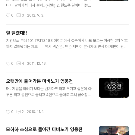
니 다 날아가서 다시 설치.. (시발!) 2. 핸드폰 밀어버리는
바람에 OTP 날아가서 OTP 해제하려니 2일간 오류나서
작성시간
0
0
2012. 9. 3.
풀지도 못함 -_- 아무튼 열심히 2일 달려서 26렙 달성이
라.. 간만에 치프틴 형님.. 무시하고 달려들다가 맞아서 마
이 아팠음 ㅠ.ㅠ 이쿨쿠였나 누군지도 모르겠네.. 암튼 현기
헐 털렸대!!
증 난단 말이에요 포즈가 압권 (고) 이쿨쿠님의 초상권을
글 내용
지인으로 부터 101.79.113.183 아이피에서 접속해서 나도 모르는 이상한 2차 암호
지켜주는 센스! 윈터클로 따위야~ 복귀셋트가 좋아서 미친
까지 걸어놨다는 제보 -_- 역시 넥슨은.. 넥슨 제팬이 본사가 되면서 더 개판이 된건
척 해봤지만 심장은 두근두근.. 마하 + 1인 + 어려움 으로
가 -_- 결론은.. 털릴대로 털린듯 후이즈로 조회해보니 미래와 사람이라는 업체 que
걸어놓고 1:1 곰돌이...
ry: 101.79.113.183 # KOREAN 조회하신 IPv4주소는 한국인터넷진흥원으로부
작성시간
0
4
2011. 12. 19.
터 아래의 관리대행자에게 할당되었으며, 할당 정보는 다음과 같습니다. [ 네트워크
할당 정보 ] IPv4주소 : 101.79.0.0 - 101.79.255.255 (/16) 서비스명 : HCLC
기관명 : (주)미래와사람 기관고유번호 : ORG828122 주소 : 서울 금천구 가산동 5
오랫만에 들어가본 마비노기 영웅전
33-2 롯데센터4층 우편번호 : 153-023 할당일자 : 201012..
글 내용
머.. 게임을 하려기 보다는 벤치마크 라고 우기고 싶은데 아
무튼 최고 옵션으로 돌리고 4인으로 돌아도 그리 끊어짐이
없었다는건 SLI의 위력일려나? 아무튼.. (8600GT SLI
해봤자) 8800GT 보다 떨어지는 성능인데 후아.. 8800
작성시간
0
2
2010. 11. 1.
GT로 SLI하면 죽이겠꾸나 -_- 읭? 초기 로고가 작아졌
다?! 복수에서 샤프투스 잡으면서 칼착! 간만에 들어갔더니
결제가 끝나서 가방이 전부 닫힌상황 -_- 그렇다고 홀딱 벗
므하하 초심으로 돌아간 마비노기 영웅전
겨질 줄이야 ㅠ.ㅠ 최소한 마지막 로그아웃때 입었던건 놔
글 내용