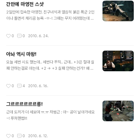
간만에 마영전 스샷
글 내용
2일만에 접속한 마영전. 친구녀석과 열심히 붉은 폭군 2인
이나 돌면서 체리곰 능욕 -ㅁ-! 그때는 무지 어려웠는데 힐
비의 힐을 받으며 죽어라 창만 돌리니 골든 스케일로 4분
에 끊는(인트로 빼면 한 3분?) 무시무시한 창애시.. OTL
작성시간
0
0
2010. 6. 24.
누구 엉덩이인지 난 모름 -ㅁ-a 촤아아아아아악!!! (실은 보
스 피니시 직전 서로 크로스 카운터 되서 밀려나는중) Thi
s is magic hand. 퐈이야~! 이거.. 똥습녀 될 스멜이 ㄱ-
아놔 역시 마왕!
글 내용
오늘 세번 시도 했는데.. 세번다 꾸직.. 근데.. +3은 절대 실
패 안하는걸로 아는데. +2 -> +3 실패 안하는건가? 왜 +
2로 떨어질수 있지? 아무튼.. 6강에서 초기화 시켜주는 센
스 ㄱ- 아놔 퍽거 나랑 싸울래연?
작성시간
0
4
2010. 6. 16.
그르르르르르르릉!
글 내용
근데 도끼가 더 세보여 ㅠ.ㅠ 차범근 : 아~ 공이 날아가네요
~! 푸쳐핸썹!!!
작성시간
0
0
2010. 6. 12.