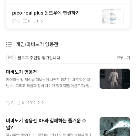
pico real plus 윈도우에 연결하기
0
0
조회
6
게임/마비노기 영웅전
분류 전체보기
주요 글 목록
블로그 주인장 장가갑니다
모두보기
공지
마비노기 영웅전
글 내용
카이라는 활 캐릭을 해보는데 나쁘진 않지만 내 취향은 아
닌듯.. 그리고 레벨과 장비 차이가 있겠지만(이벤트도) 벨
라가 리시타 보다 100배 정도 좋은건 기분탓이려나? 크고
아흠답..... *-_-*t 그래픽이 깨진건지 화살이 흰색이 되버
작성시간
0
0
2012. 9. 9.
렸!!!!
마비노기 영웅전 XE와 함께하는 즐거운 주
말?
글 내용
즐거울뻔 했으나.. 1. 데탑 배터리 다 되는 바람에 복구했더