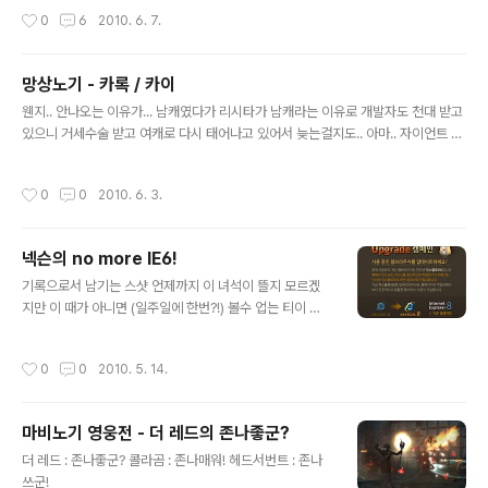
&orderby=&where=&name=nicname&subject=
작성시간
0
6
2010. 6. 7.
&content=&keyword=OZE&sterm=&iskin=&l=7
619] 아래의 사진을 보면 감동 200배 ㅋㅋ [링크 : http://
www.inven.co.kr/board/powerbbs.php?come_i
망상노기 - 카록 / 카이
dx=2033&query=view&p=3&my=&category=&
글 내용
sort=PID&orderby=&where=&name=&subject=
웬지.. 안나오는 이유가... 남캐였다가 리시타가 남캐라는 이유로 개발자도 천대 받고
&content=&keyword=&sterm=&iskin=&l=7731]
있으니 거세수술 받고 여캐로 다시 태어나고 있어서 늦는걸지도.. 아마.. 자이언트 여
아 창시타 ..
캐 막 이러는 울트라 반전은 아니겠지? ㄱ-
작성시간
0
0
2010. 6. 3.
넥슨의 no more IE6!
글 내용
기록으로서 남기는 스샷 언제까지 이 녀석이 뜰지 모르겠
지만 이 때가 아니면 (일주일에 한번?!) 볼수 업는 티이 니
까 ㅋㅋㅋ
작성시간
0
0
2010. 5. 14.
마비노기 영웅전 - 더 레드의 존나좋군?
글 내용
더 레드 : 존나좋군? 콜라곰 : 존나매워! 헤드서번트 : 존나
쓰군!