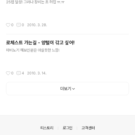
25렙 달성! 그러나 장비는 초 허접 ㅠ.ㅠ
작성시간
0
0
2010. 3. 28.
로체스트 가는길 - 양털이 갂고 싶어!
글 내용
마비노기 해보신분은 아실듯한 느낌!
작성시간
0
4
2010. 3. 14.
더보기
의안내
티스토리
로그인
고객센터