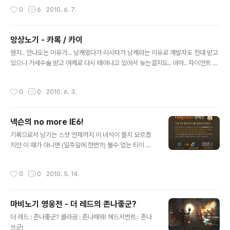
&orderby=&where=&name=nicname&subject=
작성시간
0
6
2010. 6. 7.
&content=&keyword=OZE&sterm=&iskin=&l=7
619] 아래의 사진을 보면 감동 200배 ㅋㅋ [링크 : http://
www.inven.co.kr/board/powerbbs.php?come_i
망상노기 - 카록 / 카이
dx=2033&query=view&p=3&my=&category=&
글 내용
sort=PID&orderby=&where=&name=&subject=
웬지.. 안나오는 이유가... 남캐였다가 리시타가 남캐라는 이유로 개발자도 천대 받고
&content=&keyword=&sterm=&iskin=&l=7731]
있으니 거세수술 받고 여캐로 다시 태어나고 있어서 늦는걸지도.. 아마.. 자이언트 여
아 창시타 ..
캐 막 이러는 울트라 반전은 아니겠지? ㄱ-
작성시간
0
0
2010. 6. 3.
넥슨의 no more IE6!
글 내용
기록으로서 남기는 스샷 언제까지 이 녀석이 뜰지 모르겠
지만 이 때가 아니면 (일주일에 한번?!) 볼수 업는 티이 니
까 ㅋㅋㅋ
작성시간
0
0
2010. 5. 14.
마비노기 영웅전 - 더 레드의 존나좋군?
글 내용
더 레드 : 존나좋군? 콜라곰 : 존나매워! 헤드서번트 : 존나
쓰군!