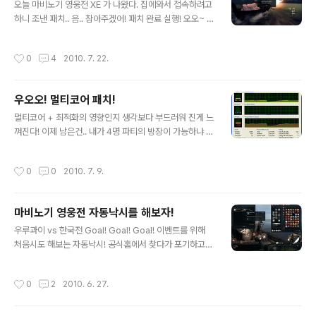
달라구 ㅠ.ㅠ 으아 최고옵션으로하니 그래픽이 산다 살아
오늘 마비노기 영웅전 XE 가 나왔다. 집에와서 접속하려고
ㅠ.ㅠ 사족 : 아.. 3D는 8800GT 이상부터구나 ㅠ .ㅠ [링
하니 조낸 패치.. 음.. 참아주겠어! 패치 완료 실행! 오오~ 로
크 : http://heroes.gamechosun.co.kr/board/view.
고가 멋진데! 아 슈발 나 고인물이야? 썩은물이야? 왜 접속
php?bid=issue&num=..
권한이 없대? ㄱ- 헐~ 오리지널 서버도 접속이 안돼 ㅠ.ㅠ
작성시간
0
4
2010. 7. 22.
아.. 유저들이 먼저 느낀 마비노기 영웅전 개발팀의 초심!
ㅋㅋㅋ 아 ㅆㅂ 조낸 적절해 ㅋㅋㅋ 제목 : 마영전 드디어
초심으로 돌아가다. 내용 : 무한 잠수함점검 돋네 [링크 : ht
우오오! 멀티코어 패치!
tp://heroes.nexon.com/Post.aspx?b=51&n=139
글 내용
3] 아.. 레알 초심이구나 ㅋㅋㅋㅋ
멀티코어 + 최적화의 영향인지 생각보다 부드러워 진게 느
껴진다! 이제 남은건.. 내가 4명 파티의 방장이 가능하냐 안
하냐의 차이? ㅋㅋㅋ
작성시간
0
0
2010. 7. 9.
마비노기 영웅전 자동낙시를 해보자!
글 내용
우루과이 vs 한국전 Goal! Goal! Goal! 이벤트를 위해
처음시도 해보는 자동낙시! 공식홈에서 찾다가 포기하고
구글에서 검색해도, 네이버에서 검색해도 안나온다 OTL
아무튼 우여곡절끝에 부엉이가 판다는 사실을 찾아냈다!
작성시간
0
2
2010. 6. 27.