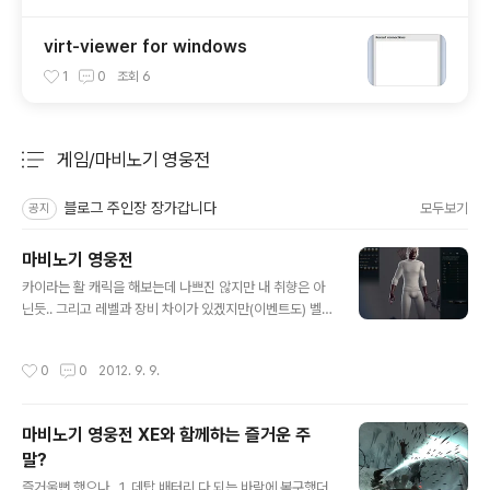
virt-viewer for windows
1
0
조회
6
게임/마비노기 영웅전
분류 전체보기
주요 글 목록
블로그 주인장 장가갑니다
모두보기
공지
마비노기 영웅전
글 내용
카이라는 활 캐릭을 해보는데 나쁘진 않지만 내 취향은 아
닌듯.. 그리고 레벨과 장비 차이가 있겠지만(이벤트도) 벨
라가 리시타 보다 100배 정도 좋은건 기분탓이려나? 크고
아흠답..... *-_-*t 그래픽이 깨진건지 화살이 흰색이 되버
작성시간
0
0
2012. 9. 9.
렸!!!!
마비노기 영웅전 XE와 함께하는 즐거운 주
말?
글 내용
즐거울뻔 했으나.. 1. 데탑 배터리 다 되는 바람에 복구했더