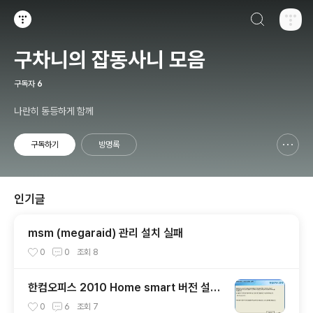
검색하기
티스토리
구차니의 잡동사니 모음
구독자
6
나란히 동등하게 함께
구독하기
방명록
신고하기 레이어
열기
인기글
msm (megaraid) 관리 설치 실패
0
0
조회
8
한컴오피스 2010 Home smart 버전 설치
기 + 사용기
0
6
조회
7