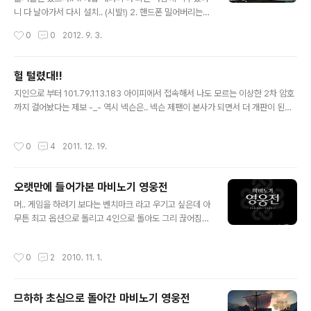
니 다 날아가서 다시 설치.. (시발!) 2. 핸드폰 밀어버리는
바람에 OTP 날아가서 OTP 해제하려니 2일간 오류나서
작성시간
0
0
2012. 9. 3.
풀지도 못함 -_- 아무튼 열심히 2일 달려서 26렙 달성이
라.. 간만에 치프틴 형님.. 무시하고 달려들다가 맞아서 마
이 아팠음 ㅠ.ㅠ 이쿨쿠였나 누군지도 모르겠네.. 암튼 현기
헐 털렸대!!
증 난단 말이에요 포즈가 압권 (고) 이쿨쿠님의 초상권을
글 내용
지인으로 부터 101.79.113.183 아이피에서 접속해서 나도 모르는 이상한 2차 암호
지켜주는 센스! 윈터클로 따위야~ 복귀셋트가 좋아서 미친
까지 걸어놨다는 제보 -_- 역시 넥슨은.. 넥슨 제팬이 본사가 되면서 더 개판이 된건
척 해봤지만 심장은 두근두근.. 마하 + 1인 + 어려움 으로
가 -_- 결론은.. 털릴대로 털린듯 후이즈로 조회해보니 미래와 사람이라는 업체 que
걸어놓고 1:1 곰돌이...
ry: 101.79.113.183 # KOREAN 조회하신 IPv4주소는 한국인터넷진흥원으로부
작성시간
0
4
2011. 12. 19.
터 아래의 관리대행자에게 할당되었으며, 할당 정보는 다음과 같습니다. [ 네트워크
할당 정보 ] IPv4주소 : 101.79.0.0 - 101.79.255.255 (/16) 서비스명 : HCLC
기관명 : (주)미래와사람 기관고유번호 : ORG828122 주소 : 서울 금천구 가산동 5
오랫만에 들어가본 마비노기 영웅전
33-2 롯데센터4층 우편번호 : 153-023 할당일자 : 201012..
글 내용
머.. 게임을 하려기 보다는 벤치마크 라고 우기고 싶은데 아
무튼 최고 옵션으로 돌리고 4인으로 돌아도 그리 끊어짐이
없었다는건 SLI의 위력일려나? 아무튼.. (8600GT SLI
해봤자) 8800GT 보다 떨어지는 성능인데 후아.. 8800
작성시간
0
2
2010. 11. 1.
GT로 SLI하면 죽이겠꾸나 -_- 읭? 초기 로고가 작아졌
다?! 복수에서 샤프투스 잡으면서 칼착! 간만에 들어갔더니
결제가 끝나서 가방이 전부 닫힌상황 -_- 그렇다고 홀딱 벗
므하하 초심으로 돌아간 마비노기 영웅전
겨질 줄이야 ㅠ.ㅠ 최소한 마지막 로그아웃때 입었던건 놔
글 내용