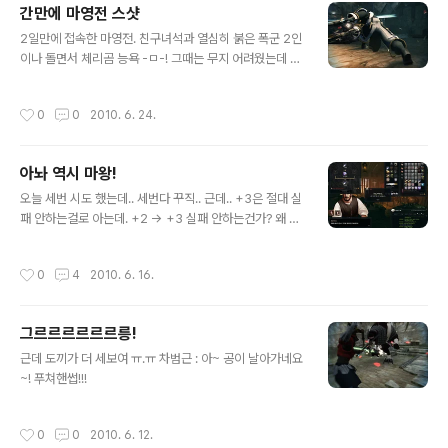
간만에 마영전 스샷
글 내용
2일만에 접속한 마영전. 친구녀석과 열심히 붉은 폭군 2인
이나 돌면서 체리곰 능욕 -ㅁ-! 그때는 무지 어려웠는데 힐
비의 힐을 받으며 죽어라 창만 돌리니 골든 스케일로 4분
에 끊는(인트로 빼면 한 3분?) 무시무시한 창애시.. OTL
작성시간
0
0
2010. 6. 24.
누구 엉덩이인지 난 모름 -ㅁ-a 촤아아아아아악!!! (실은 보
스 피니시 직전 서로 크로스 카운터 되서 밀려나는중) Thi
s is magic hand. 퐈이야~! 이거.. 똥습녀 될 스멜이 ㄱ-
아놔 역시 마왕!
글 내용
오늘 세번 시도 했는데.. 세번다 꾸직.. 근데.. +3은 절대 실
패 안하는걸로 아는데. +2 -> +3 실패 안하는건가? 왜 +
2로 떨어질수 있지? 아무튼.. 6강에서 초기화 시켜주는 센
스 ㄱ- 아놔 퍽거 나랑 싸울래연?
작성시간
0
4
2010. 6. 16.
그르르르르르르릉!
글 내용
근데 도끼가 더 세보여 ㅠ.ㅠ 차범근 : 아~ 공이 날아가네요
~! 푸쳐핸썹!!!
작성시간
0
0
2010. 6. 12.