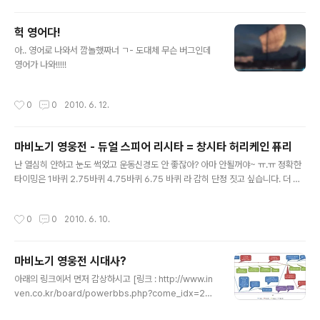
헉 영어다!
글 내용
아.. 영어로 나와서 깜놀했짜너 ㄱ- 도대체 무슨 버그인데
영어가 나와!!!!!
작성시간
0
0
2010. 6. 12.
마비노기 영웅전 - 듀얼 스피어 리시타 = 창시타 허리케인 퓨리
글 내용
난 열심히 안하고 눈도 썩었고 운동신경도 안 좋잖아? 아마 안될꺼야~ ㅠ.ㅠ 정확한
타이밍은 1바퀴 2.75바퀴 4.75바퀴 6.75 바퀴 라 감히 단정 짓고 싶습니다. 더 정
확히 말씀드리자면, 2바퀴에서 3바퀴가 되기 바로 직전입니다. [링크 : http://hero
es.gamechosun.co.kr/board/view.php?bid=issue&num=15770&pag
작성시간
0
0
2010. 6. 10.
e=1] 오늘부터 다시 훈련해봐야할듯 ㅠ.ㅠ
마비노기 영웅전 시대사?
글 내용
아래의 링크에서 먼저 감상하시고 [링크 : http://www.in
ven.co.kr/board/powerbbs.php?come_idx=203
3&query=view&p=1&my=&category=&sort=PID