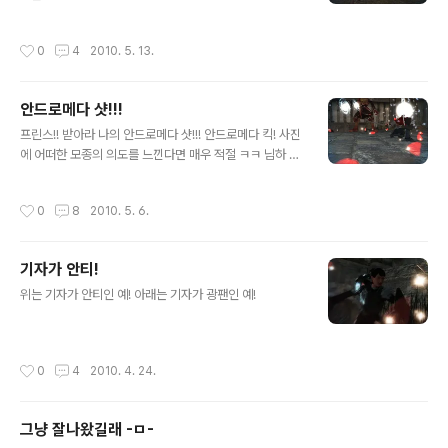
작성시간
0
4
2010. 5. 13.
안드로메다 샷!!!
글 내용
프린스!! 받아라 나의 안드로메다 샷!!! 안드로메다 킥! 사진
에 어떠한 모종의 의도를 느낀다면 매우 적절 ㅋㅋ 님하 주
둥이 박치기쫌....? 야 눈깔아라?
작성시간
0
8
2010. 5. 6.
기자가 안티!
글 내용
위는 기자가 안티인 예! 아래는 기자가 광팬인 예!
작성시간
0
4
2010. 4. 24.
그냥 잘나왔길래 -ㅁ-
글 내용