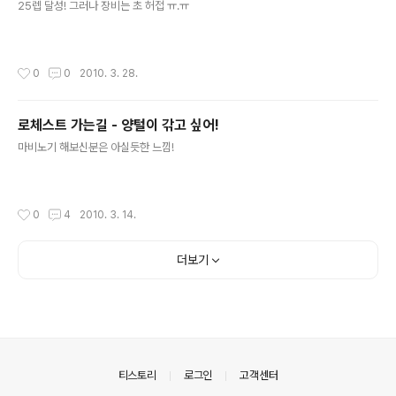
25렙 달성! 그러나 장비는 초 허접 ㅠ.ㅠ
작성시간
0
0
2010. 3. 28.
로체스트 가는길 - 양털이 갂고 싶어!
글 내용
마비노기 해보신분은 아실듯한 느낌!
작성시간
0
4
2010. 3. 14.
더보기
의안내
티스토리
로그인
고객센터