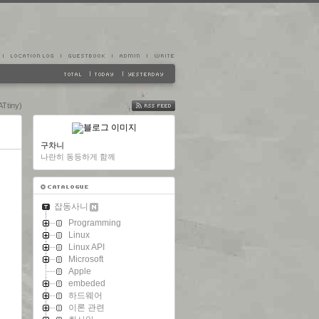
Ttiny)
FEED
구차니
나란히 동등하게 함께
잡동사니
Programming
Linux
Linux API
Microsoft
Apple
embeded
하드웨어
이론 관련