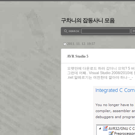
구차니의 잡동사니 모음
estbook
Admin
Write
2011. 11. 12. 19:57
AVR Studio 5
오랫만에 다운로드 하러 갔더니 으억? 5 
그런데 어째.. Visual Studio 2008/2
.net 알레르기는 여전한데 깔아야 하나 -_-