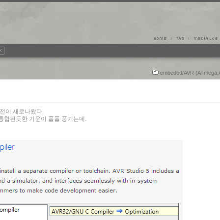
embeded/AVR (ATmega,A
버전이 새로나왔다.
010에 통합된듯한 기운이 폴폴 풍기는데.