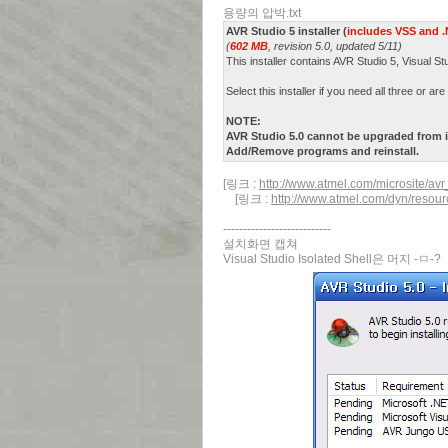
용량의 압박.txt
AVR Studio 5 installer (
includes VSS and 
(
602 MB
, revision 5.0, updated 5/11)
This installer contains AVR Studio 5, Visual S
Select this installer if you need all three or ar
NOTE:
AVR Studio 5.0 cannot be upgraded from it
Add/Remove programs and reinstall.
[링크 :
http://www.atmel.com/microsite/avr
[링크 :
http://www.atmel.com/dyn/resour
---------------------------
설치화면 캡쳐
Visual Studio Isolated Shell은 머지 -ㅁ-?