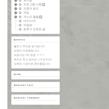
회사일
프로그램 사용
모종의 음모
게임
개소리 왈왈
아이디어!
파일방
분류가 모호한 글
블로그 주인장 장가갑니다
도메인 이전중입니다.
대문사진 3차 변경 ㅋㅋㅋ
위키도 하고 있어요~ (수근수근)
도메인 기관이전 준비중입니다