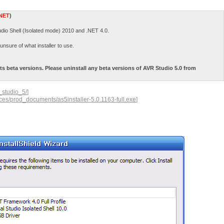
.NET
)
tudio Shell (Isolated mode) 2010 and .NET 4.0.
e unsure of what installer to use.
s beta versions. Please uninstall any beta versions of AVR Studio 5.0 from
_studio_5/
]
ces/prod_documents/as5installer-5.0.1163-full.exe
]