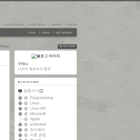
Ttiny)
FEED
구차니
나란히 동등하게 함께
잡동사니
Programming
Linux
Linux API
Microsoft
Apple
embeded
하드웨어
이론 관련