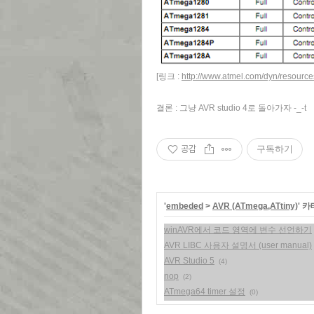
[링크 :
http://www.atmel.com/dyn/resource
결론 : 그냥 AVR studio 4로 돌아가자 -_-t
공감
구독하기
'
embeded
>
AVR (ATmega,ATtiny)
' 
winAVR에서 코드 영역에 변수 선언하기
AVR LIBC 사용자 설명서 (user manual)
AVR Studio 5
(4)
nop
(2)
ATmega64 timer 설정
(0)