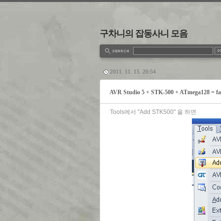
구차니의 잡동사니 모음
estbook
Admin
Write
2011. 11. 15. 20:54
AVR Studio 5 + STK-500 + ATmega128 = fa
Tools에서 "Add STK500" 을 하면