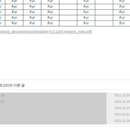
s/prod_documents/as5installer-5.0.1160-release_note.pdf
]
카테고리의 다른 글
2011.12.26
(4)
2011.11.18
(0)
2011.11.12
2011.10.31
2011.10.28