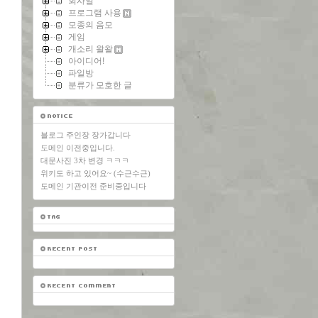
회사일
프로그램 사용
모종의 음모
게임
개소리 왈왈
아이디어!
파일방
분류가 모호한 글
블로그 주인장 장가갑니다
도메인 이전중입니다.
대문사진 3차 변경 ㅋㅋㅋ
위키도 하고 있어요~ (수근수근)
도메인 기관이전 준비중입니다