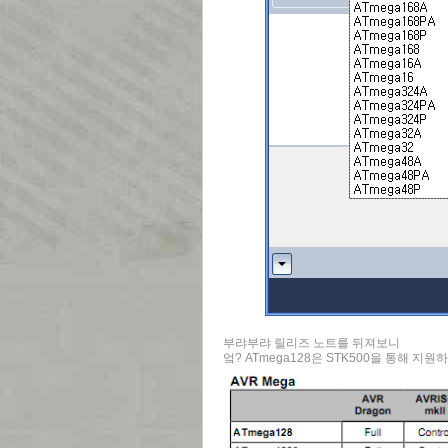
부랴부랴 릴리즈 노트를 뒤져보니
엌? ATmega128은 STK500을 통해 지원하