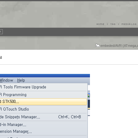
embeded/AVR (ATmega,A
il