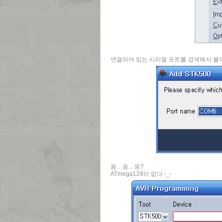
연결되어 있는 시리얼 포트를 검색해서 붙
음... 음... 응?
ATmega128이 없다 -_-