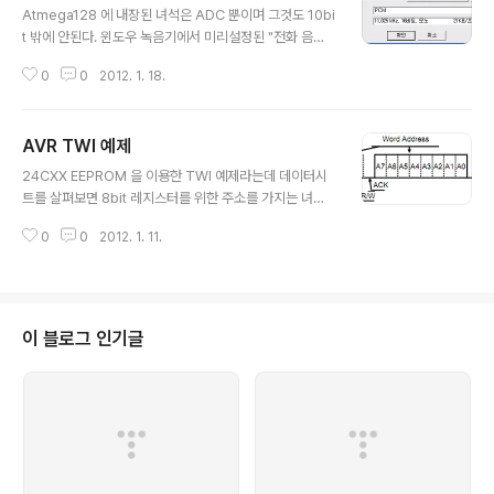
Atmega128 에 내장된 녀석은 ADC 뿐이며 그것도 10bi
t 밖에 안된다. 윈도우 녹음기에서 미리설정된 "전화 음
질"만 해도 16bit 모노이다 -_- 일단 AVR에서 FFT 연산
0
0
2012. 1. 18.
이 거의 실시간에 가능하다고 해도 전화 음질만도 못한 녀
석이어서는 좀.. 안습?[링크 : http://www.micombox.c
om/index.php?document_srl=223459] [링크 : htt
AVR TWI 예제
p://elm-chan.org/works/akilcd/report_e.html]
글 내용
24CXX EEPROM 을 이용한 TWI 예제라는데 데이터시
트를 살펴보면 8bit 레지스터를 위한 주소를 가지는 녀석
이다. 용량이 큰녀석들은 16bit 주소를 사용하므로 nong
0
0
2012. 1. 11.
nu에서 공개하는 소스대로 사용하면 안될듯 하다. [링크 :
http://www.nongnu.org/avr-libc/user-manual/gr
oup__twi__demo.html] [링크 : http://pdf1.alldatas
heet.com/datasheet-pdf/view/200505/SANYO/
LE24C0221M.html]
이 블로그 인기글