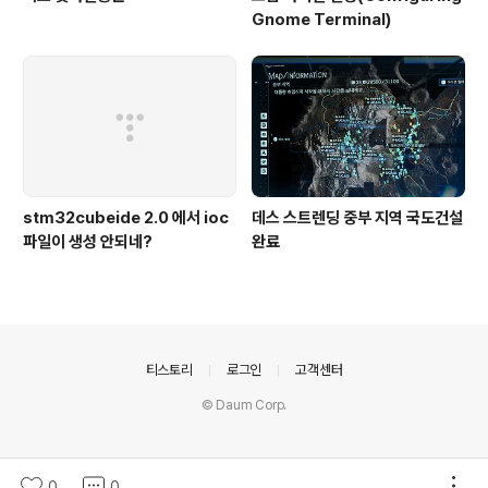
Gnome Terminal)
stm32cubeide 2.0 에서 ioc
데스 스트렌딩 중부 지역 국도건설
파일이 생성 안되네?
완료
의안내
티스토리
로그인
고객센터
© Daum Corp.
0
0