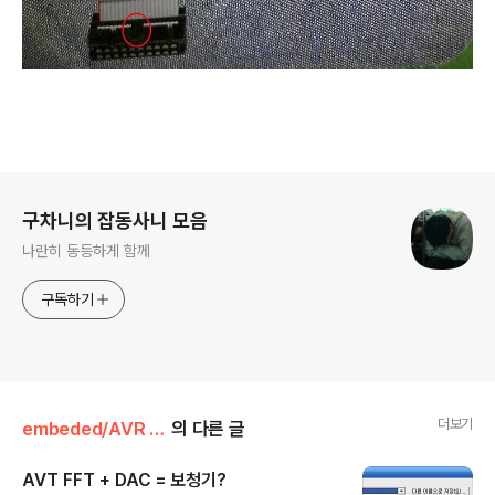
로그 정보
구차니의 잡동사니 모음
나란히 동등하게 함께
구독하기
더보기
embeded/AVR (ATmega,ATtiny)
의 다른 글
AVT FFT + DAC = 보청기?
글 내용