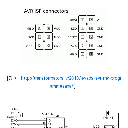
[링크 :
http://transformators.lv/2010/ievads-avr-mk-progr
ammesana/
]