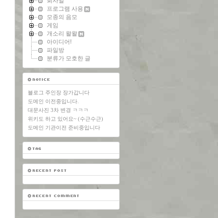
회사일
프로그램 사용
모종의 음모
게임
개소리 왈왈
아이디어!
파일방
분류가 모호한 글
블로그 주인장 장가갑니다
도메인 이전중입니다.
대문사진 3차 변경 ㅋㅋㅋ
위키도 하고 있어요~ (수근수근)
도메인 기관이전 준비중입니다