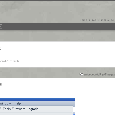
건
ga128 = fail
6
embeded/AVR (ATmega,A
il