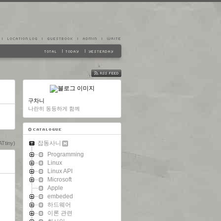
FEED
구차니
나란히 동등하게 함께
잡동사니
Ttiny)
Programming
Linux
Linux API
Microsoft
Apple
embeded
하드웨어
이론 관련