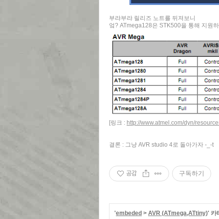
부랴부랴 릴리즈 노트를 뒤져보니
엌? ATmega128은 STK500을 통해 지원하
[링크 :
http://www.atmel.com/dyn/resource
결론 : 그냥 AVR studio 4로 돌아가자 -_-t
공감
구독하기
'
embeded
>
AVR (ATmega,ATtiny)
' 