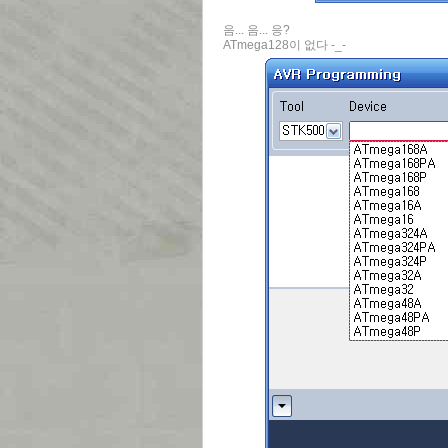
음... 음... 응?
ATmega128이 없다 -_-