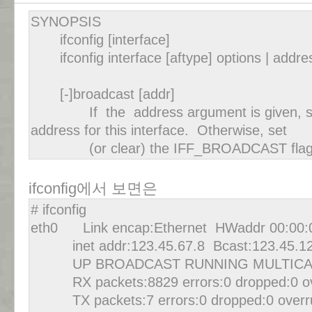
SYNOPSIS
ifconfig [interface]
ifconfig interface [aftype] options | addres
[-]broadcast [addr]
If the address argument is given, set 
address for this interface. Otherwise, set
(or clear) the IFF_BROADCAST flag for
ifconfig에서 보면은
# ifconfig
eth0 Link encap:Ethernet HWaddr 00:00:0
inet addr:123.45.67.8 Bcast:123.45.12
UP BROADCAST RUNNING MULTICAST 
RX packets:8829 errors:0 dropped:0 ove
TX packets:7 errors:0 dropped:0 overrun