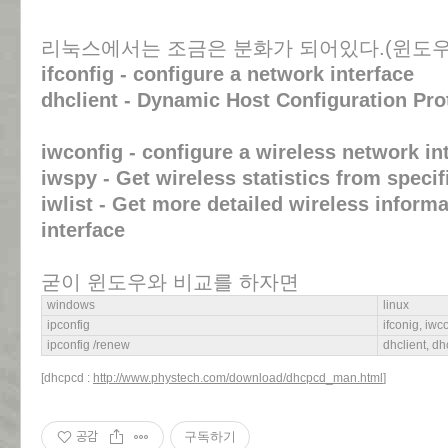
리눅스에서는 조금은 분화가 되어있다.(윈도
ifconfig - configure a network interface
dhclient - Dynamic Host Configuration Pro
iwconfig - configure a wireless network in
iwspy - Get wireless statistics from speci
iwlist - Get more detailed wireless inform
interface
굳이 윈도우와 비교를 하자면
windows
linux
ipconfig
ifconig, iwc
ipconfig /renew
dhclient, d
[dhcpcd :
http://www.phystech.com/download/dhcpcd_man.html
]
공감
구독하기