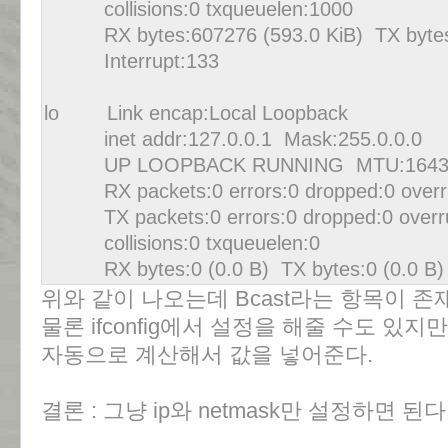
collisions:0 txqueuelen:1000
RX bytes:607276 (593.0 KiB) TX bytes:
Interrupt:133
lo Link encap:Local Loopback
inet addr:127.0.0.1 Mask:255.0.0.0
UP LOOPBACK RUNNING MTU:16436 
RX packets:0 errors:0 dropped:0 overru
TX packets:0 errors:0 dropped:0 overrun
collisions:0 txqueuelen:0
RX bytes:0 (0.0 B) TX bytes:0 (0.0 B)
위와 같이 나오는데 Bcast라는 항목이 존
물론 ifconfig에서 설정을 해줄 수도 있
자동으로 계산해서 값을 넣어준다.
결론 : 그냥 ip와 netmask만 설정하면 된다