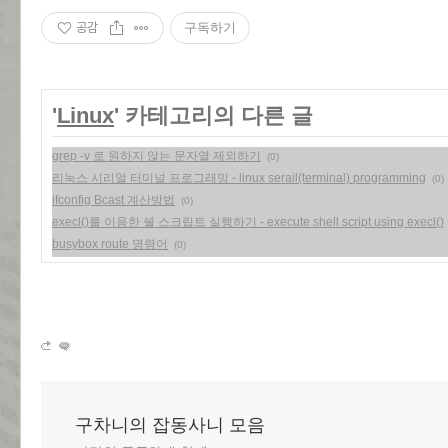
공감
구독하기
'
Linux
' 카테고리의 다른 글
grep -v 로 원하지 않는 문자열 제외하기
(0)
리눅스 시리얼 터미널 프로그래밍 - linux serail(terminal) programming
(0)
ifconfig Bcast 계산방법
(0)
execl()를 이용한 쉘 스크립트 실행하기 - execute shell script using execl()
busybox route 명령어
(0)
구차니의 잡동사니 모음