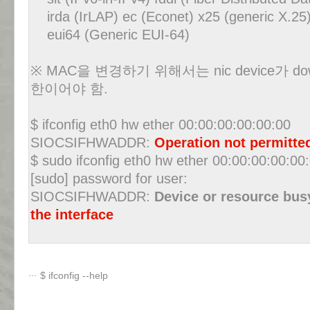
irda (IrLAP) ec (Econet) x25 (generic X.25
eui64 (Generic EUI-64)
※ MAC을 변경하기 위해서는 nic device가 do
한이어야 함.
$ ifconfig eth0 hw ether 00:00:00:00:00:00
SIOCSIFHWADDR:
Operation not permitte
$ sudo ifconfig eth0 hw ether 00:00:00:00:00
[sudo] password for user:
SIOCSIFHWADDR:
Device or resource bus
the interface
$ ifconfig --help