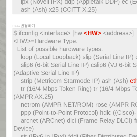
ipx (Novell IPX) ddp (Appletalk DDP) ec (E
ash (Ash) x25 (CCITT X.25)
mac 변경하기
$ ifconfig <interface> [hw
<HW>
<address>]
<HW>=Hardware Type.
List of possible hardware types:
loop (Local Loopback) slip (Serial Line IP) cs
slip6 (6-bit Serial Line IP) cslip6 (VJ 6-bit S
(Adaptive Serial Line IP)
strip (Metricom Starmode IP) ash (Ash)
et
tr (16/4 Mbps Token Ring) tr (16/4 Mbps T
(AMPR AX.25)
netrom (AMPR NET/ROM) rose (AMPR ROSE
ppp (Point-to-Point Protocol) hdlc ((Cisco
arcnet (ARCnet) dlci (Frame Relay DLCI) f
Device)
sit (IPv6-in-IPv4) fddi (Fiber Distributed Dat