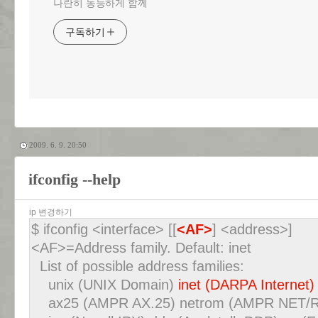
나란히 동등하게 함께
구독하기
2009. 6. 9. 20:50
ifconfig --help
ip 변경하기
$ ifconfig <interface> [[
<AF>
] <address>]
<AF>=Address family. Default: inet
List of possible address families:
unix (UNIX Domain)
inet (DARPA Internet)
ax25 (AMPR AX.25) netrom (AMPR NET/