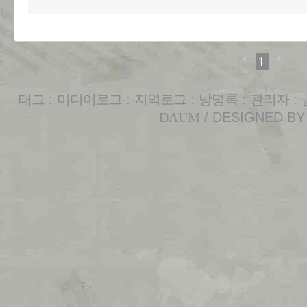
1
태그
:
미디어로그
:
지역로그
:
방명록
:
관리자
:
DAUM
/ DESIGNED B