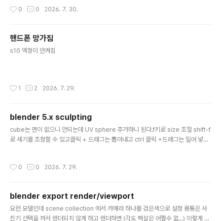
█ ██ ██ ▀▀█▄ ███▄███▄ ▀▀█▄ ▄████ ████▄ ████▄ ██ ██ ▄
작성시간
0
0
2026. 7. 30.
█▀██ ██ ██ ██ ▄█▀██ ██ ██ ██ ██ ██ ██ ██ ▀█▄██ ██ ██ ██
▀█▄██ ██ ▀████ ████▀ ████▀ ██ ██ ▀▀ ▀▀ build : b10145-ad2
56ded3 model : gemma-4-31B-it-Q8..
핸드폰 망가짐
글 내용
s10 액정이 안켜짐
작성시간
1
2
2026. 7. 29.
blender 5.x sculpting
글 내용
cube는 면이 없으니 안되는데 UV sphere 추가하니 된다.f키로 size 조절 shift-f
로 세기를 조정할 수 있고클릭 + 드래그는 뽑아내고 ctrl 클릭 +드래그는 밀어 넣는
다.[링크 : https://kauree.tistory.com/903] 유튜브 보다 보면 양쪽 대칭해서 하
던데상단에 나비 같은거 누르면 좌우 대칭이 된다는데 일단 이걸 잘 (?) 쓰려면 y축
작성시간
0
0
2026. 7. 29.
을 보게 하고 써야 하는 것 같다. 양쪽 뽑![링크 : https://lioicreim.tistory.com/4
72]
blender export render/viewport
글 내용
요런 모델인데 scene collection 에서 카메라 하나를 검은색으로 설정 몸통은 사
진기 선택을 꺼서 렌더되지 않게 하고 렌더하면 (각도 삑살은 어쩔수 없...) 이렇게 몸