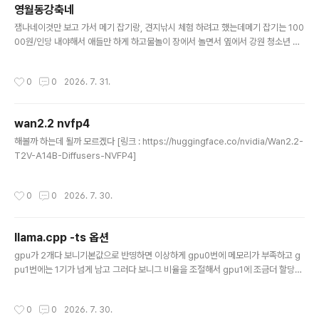
영월동강축네
글 내용
잼나네이것만 보고 가서 메기 잡기랑, 견지낚시 체험 하려고 했는데메기 잡기는 100
00원/인당 내야해서 애들만 하게 하고물놀이 장에서 놀면서 옆에서 강원 청소년 댄
스 대회? 그런거 보고 있었는데먼가 눈에 들어온 애들은 죄다(!) 장려상이고눈에 들
어오지도 않던 애들이 입상 -_-이 더운 날씨에 무려! 응원복까지 입고 했는데 왜?!
작성시간
0
0
2026. 7. 31.
[링크 : https://www.ywfestival.com/]
wan2.2 nvfp4
글 내용
해볼까 하는데 될까 모르겠다 [링크 : https://huggingface.co/nvidia/Wan2.2-
T2V-A14B-Diffusers-NVFP4]
작성시간
0
0
2026. 7. 30.
llama.cpp -ts 옵션
글 내용
gpu가 2개다 보니기본값으로 반띵하면 이상하게 gpu0번에 메모리가 부족하고 g
pu1번에는 1기가 넘게 남고 그러다 보니그 비율을 조절해서 gpu1에 조금더 할당할
방법이 없나 해서 찾는 중 llama-b10145$ ./llama-cli --help | grep tensor-
split -ts, --tensor-split N0,N1,N2,... fraction of the model to offload to
작성시간
0
0
2026. 7. 30.
each GPU, comma-separated list of