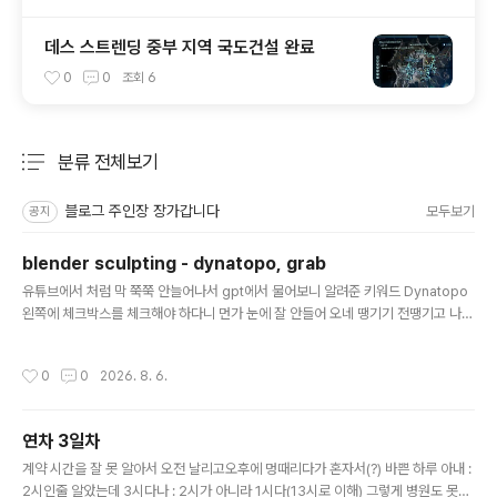
데스 스트렌딩 중부 지역 국도건설 완료
0
0
조회
6
분류 전체보기
주요 글 목록
블로그 주인장 장가갑니다
모두보기
공지
blender sculpting - dynatopo, grab
글 내용
유튜브에서 처럼 막 쭉쭉 안늘어나서 gpt에서 물어보니 알려준 키워드 Dynatopo
왼쪽에 체크박스를 체크해야 하다니 먼가 눈에 잘 안들어 오네 땡기기 전땡기고 나
서. 나노 먼지 크기로 늘어났...나? dynatopo 체크! 떙기기 전땡기고 나서. 클릭한채
로 몇 번 문질문질 하니 폴리곤도 확 늘고, 제법 늘어난다! 그리고 grab!기본은 dra
작성시간
0
0
2026. 8. 6.
w인데 grab 으로 바꾸고 하니 겁나 쉽게 끌려온다. 다만 vertex 하나만 끌려오고,
dynatopo 와는 같이 못쓴다고f 누르면 영역을 조절할수 있는데 그 영역내의 버텍
스가 한번에 끌려온다. [링크 : https://sz3728.tistory.com/35]
연차 3일차
글 내용
계약 시간을 잘 못 알아서 오전 날리고오후에 멍때리다가 혼자서(?) 바쁜 하루 아내 :
2시인줄 알았는데 3시다나 : 2시가 아니라 1시다(13시로 이해) 그렇게 병원도 못가