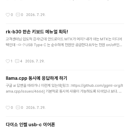
통이 빠진다. 체크하고 렌더걸면 아래처럼 보인다. 이걸 이용해서STL export 시 g
eometry - properties 에서 render로 하고 열어보면 몸통은 렌더에서 빠져 있
작성시간
0
0
2026. 7. 29.
으니 털만 나오고 geometry - properties 에서 viewport로 하고 열어보면 몸
통을 포함해서 export 된다.
rk-b30 한손 키보드 메뉴얼 획득!
글 내용
고객센터님 압도적 감사!근데 안드로이드 MTK가 머지? 내가 아는 MTK는 미디어
텍인데 -ㅁ-? USB Type C 는 순수하게 전원만 공급한다.8/9는 전원 on/off인데
왜 안꺼지지 -ㅁ-??? ctrl - f1 누르면 안드로이드 direct play modectrl - f2 는 i
os 모드ctrl - f3 는 android MT activation mode 라는데 머지?(for android
작성시간
1
4
2026. 7. 29.
mediatek(MTK) phone.. 어.. 그 MTK 맞구만) 그나저나 박스 열고 달리고 문열
고 올라타고.. 배그용인가? +2026.07.29리눅스에서 해보니 왜 조이패드로 뜨는겨
ㅋㅋㅋ아무튼 a d 눌러보면 특정 위치에서 드래그 되는거 같다.걍 키만 쓰고 mcu랑
llama.cpp 동시에 응답하게 하기
분해해서 버려야하나 ㅋㅋ
글 내용
구글 ai 답변을 따라가니 이런게 있는데[링크 : https://github.com/ggml-org/ll
ama.cpp/issues/4666] 기본적로 동시에 사용이 가능하도록 되어있나 보다. 오
호..대신 -np 1 을 주면 두개 켜고 양쪽에서 동시에 물어보면 하나만 대답해주다가,
다른쪽이 끝나야 시작한다.$ ./llama-b10145/llama-server --help ----- co
작성시간
0
0
2026. 7. 29.
mmon params ----- -h, --help, --usage print usage and exit --versio
n show version and build info -cl, --cache-list ..
다이소 인켈 usb-c 이어폰
글 내용