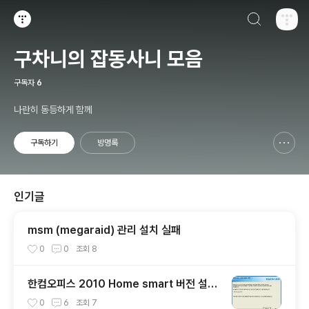
검색하기
티스토리
구차니의 잡동사니 모음
구독자
6
나란히 동등하게 함께
구독하기
방명록
신고하기 레이어
열기
인기글
msm (megaraid) 관리 설치 실패
0
0
조회
8
한컴오피스 2010 Home smart 버전 설치
기 + 사용기
0
6
조회
7