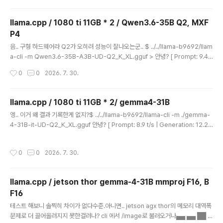
llama.cpp / 1080 ti 11GB * 2 / Qwen3.6-35B Q2, MXF
P4
글 내용
음.. 구형 하드웨어라 Q2가 오히려 성능이 잘나오는군.. $ ../../llama-b9692/llam
a-cli -m Qwen3.6-35B-A3B-UD-Q2_K_XL.gguf > 안녕? [ Prompt: 9.4
t/s | Generation: 58.1 t/s ] > 너에 대해서 설명해줘 [ Prompt: 63.8 t/s | Gen
작성시간
0
0
2026. 7. 30.
eration: 58.1 t/s ] > 파이썬으로 셀레니움을 통해 웹을 서칭하고 텍스트만 추출하
고 makrdown 으로 변환후 md 파일과 pdf로 저장하는 기능을 구현해줘 [ Prom
pt: 34.2 t/s | Generation: 56.4 t/s ] $ ../../llama-b9692/llama-cli -m Qw
llama.cpp / 1080 ti 11GB * 2/ gemma4-31B
en3Qwen3.6-35B-A3B-MXFP4_MOE.gguf > ..
글 내용
엥.. 이거 왜 결과 기록한게 없지?$ ../../llama-b9692/llama-cli -m ./gemma-
4-31B-it-UD-Q2_K_XL.gguf 안녕? [ Prompt: 8.9 t/s | Generation: 12.2
t/s ] 너에 대해 설명해줘 [ Prompt: 33.3 t/s | Generation: 11.8 t/s ] 파이썬으
로 셀레니움을 통해 웹을 서칭하고 텍스트만 추출하고 makrdown 으로 변환후 m
작성시간
0
0
2026. 7. 30.
d 파일과 pdf로 저장하는 기능을 구현해줘 [ Prompt: 36.1 t/s | Generation: 11.
4 t/s ] 메모리 부족으로 터져서 mtp + mmproj 는 50k로 컨텍스트 길이 바꾸고
수행. 그래서 좀 불공평하긴 함.$ ../../llama-b9692/llama-..
llama.cpp / jetson thor gemma-4-31B mmproj F16, B
F16
글 내용
테스트 해보니 솔찍히 차이가 없다수준.아니면.. jetson agx thor의 메모리 대역폭
문제로 더 끌어올려지지 못한걸려나? cli 에서 /image로 불러오거나▄▄ ▄▄ ██ █