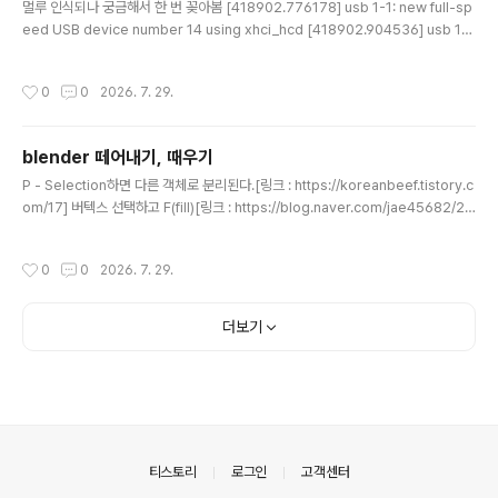
멀루 인식되나 궁금해서 한 번 꽂아봄 [418902.776178] usb 1-1: new full-sp
eed USB device number 14 using xhci_hcd [418902.904536] usb 1-
1: not running at top speed; connect to a high speed hub [418902.90
6304] usb 1-1: New USB device found, idVendor=001f, idProduct=0b
작성시간
0
0
2026. 7. 29.
21, bcdDevice= 1.00 [418902.906311] usb 1-1: New USB device strin
gs: Mfr=1, Product=2, SerialNumber=3 [418902.906313] usb 1-1: Pro
duct: AB13X USB A..
blender 떼어내기, 때우기
글 내용
P - Selection하면 다른 객체로 분리된다.[링크 : https://koreanbeef.tistory.c
om/17] 버텍스 선택하고 F(fill)[링크 : https://blog.naver.com/jae45682/22
1962821639]
작성시간
0
0
2026. 7. 29.
더보기
의안내
티스토리
로그인
고객센터