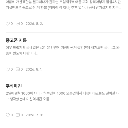
아침에 개산책한놈 빨고아내가 원하는 크림새우에애들 교회 왕복아부지 점심4시간
기절핸드폰 중고로 산 거 환불 (액정에 점 하나, 추후 얼마나 금세 망가질지 미지수
라.. 그리고 USB 한방향만 인식)매일 놀러갈 거 장보기
작성시간
0
0
2026. 8. 2.
중고폰 지름
글 내용
어우 드럽게 비싸네일단 s21 21만원에 지름비싼거 같긴한데 새거보단 싸니..그 와
중에 반도체 대란이니..
작성시간
0
0
2026. 8. 1.
주식미친
글 내용
2일에걸쳐 1000빠지더니 히루만에 1000 오름안해서 다행이야오늘도 떨어질거리
고 생각했는데 미친역대급 오름
작성시간
0
0
2026. 7. 31.