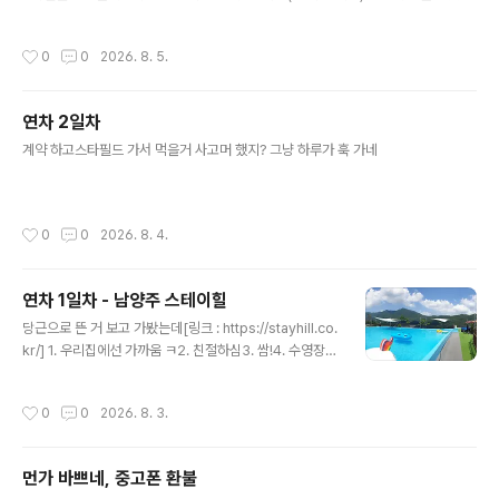
고그냥 안경만 손보러 나가려다가 타이어 펑크나서 떼우고안경 손보고 오고아부지
댁에 소비전력 측정기 드리고돌아오면서 세차하고 기름 넣고 끝
작성시간
0
0
2026. 8. 5.
연차 2일차
글 내용
계약 하고스타필드 가서 먹을거 사고머 했지? 그냥 하루가 훅 가네
작성시간
0
0
2026. 8. 4.
연차 1일차 - 남양주 스테이힐
글 내용
당근으로 뜬 거 보고 가봤는데[링크 : https://stayhill.co.
kr/] 1. 우리집에선 가까움 ㅋ2. 친절하심3. 쌈!4. 수영장
크고 깊음(1.5m)5. 고기도 구워먹을수 있음! 몇 번 더 올
듯 ㅎㅎ 입구에서 좌측으로 턴하고 안으로 쭉 들어오면 수
작성시간
0
0
2026. 8. 3.
영장이 있는데 1.5m 까지 되는 풀이다노란색 튜브 있는 쪽
은 얕은 곳.
먼가 바쁘네, 중고폰 환불
글 내용