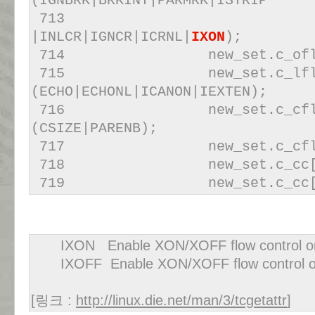
(IGNBRK|BRKINT|PARMRK|ISTRIP
71
|INLCR|IGNCR|ICRNL|
IXON
);
714 new_set.c_oflag |
715 new_set.c_lflag
(ECHO|ECHONL|ICANON|IEXTEN);
716 new_set.c_cflag
(CSIZE|PARENB);
717 new_set.c_cflag 
718 new_set.c_cc[VMI
719 new_set.c_cc[VTI
IXON Enable XON/XOFF flow control on
IXOFF Enable XON/XOFF flow control on
[링크 :
http://linux.die.net/man/3/tcgetattr
]