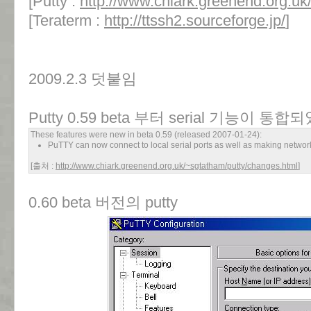
[Putty :
http://www.chiark.greenend.org.uk
[Teraterm :
http://ttssh2.sourceforge.jp/
]
2009.2.3 덧붙임
Putty 0.59 beta 부터 serial 기능이 통
These features were new in beta 0.59 (released 2007-01-24):
PuTTY can now connect to local serial ports as well as making networ
[출처 :
http://www.chiark.greenend.org.uk/~sgtatham/putty/changes.html
]
0.60 beta 버전의 putty