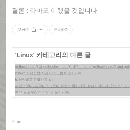
결론 : 아마도 이랬을 것입니다
공감
구독하기
'
Linux
' 카테고리의 다른 글
gethostname() 과 gethostbyname() - difference of gethostname() and ge
chown 사용방법(사용자와 그룹 바꾸기)
(0)
ls 용량별로 정렬하기
(0)
파일포인터 / 파일디스크립터 상호 변환하기 및 상태변경하기 : fd <-> fp tran
sshd 프로세스의 [priv] 는 모지?
(0)