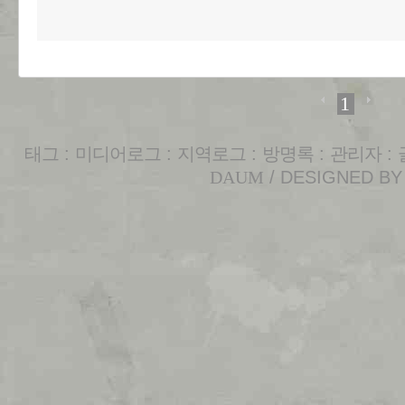
1
태그
:
미디어로그
:
지역로그
:
방명록
:
관리자
:
DAUM
/ DESIGNED B