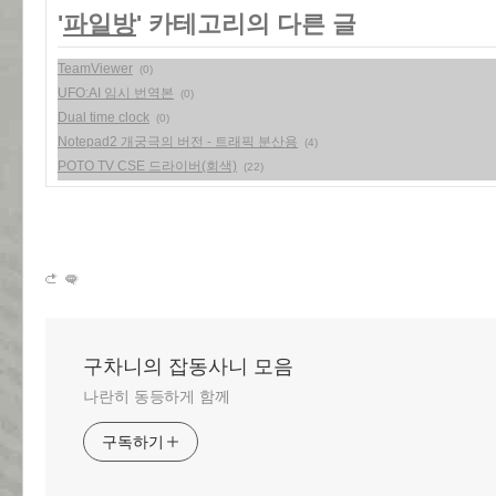
'
파일방
' 카테고리의 다른 글
TeamViewer
(0)
UFO:AI 임시 번역본
(0)
Dual time clock
(0)
Notepad2 개궁극의 버전 - 트래픽 분산용
(4)
POTO TV CSE 드라이버(회색)
(22)
구차니의 잡동사니 모음
나란히 동등하게 함께
구독하기