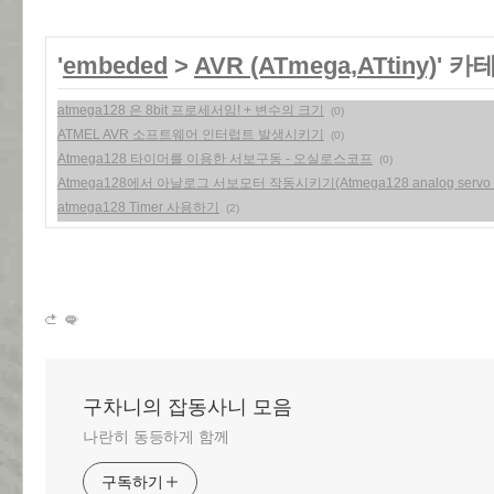
'
embeded
>
AVR (ATmega,ATtiny)
' 카
atmega128 은 8bit 프로세서임! + 변수의 크기
(0)
ATMEL AVR 소프트웨어 인터럽트 발생시키기
(0)
Atmega128 타이머를 이용한 서보구동 - 오실로스코프
(0)
Atmega128에서 아날로그 서보모터 작동시키기(Atmega128 analog servo tut
atmega128 Timer 사용하기
(2)
구차니의 잡동사니 모음
나란히 동등하게 함께
구독하기