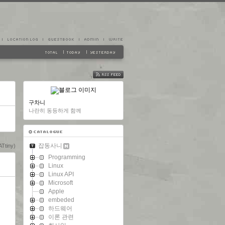
FEED
구차니
나란히 동등하게 함께
잡동사니
Ttiny)
Programming
Linux
Linux API
Microsoft
Apple
embeded
하드웨어
이론 관련