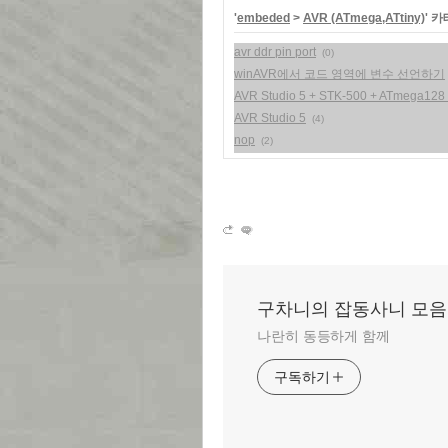
'
embeded
>
AVR (ATmega,ATtiny)
' 
avr ddr pin port
(0)
winAVR에서 코드 영역에 변수 선언하기
AVR Studio 5 + STK-500 + ATmega128 =
AVR Studio 5
(4)
nop
(2)
구차니의 잡동사니 모음
나란히 동등하게 함께
구독하기