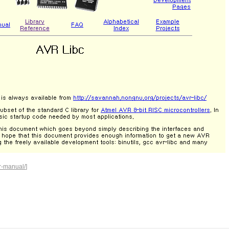
r-manual/
]