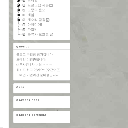
회사일
프로그램 사용
모종의 음모
게임
개소리 왈왈
아이디어!
파일방
분류가 모호한 글
블로그 주인장 장가갑니다
도메인 이전중입니다.
대문사진 3차 변경 ㅋㅋㅋ
위키도 하고 있어요~ (수근수근)
도메인 기관이전 준비중입니다