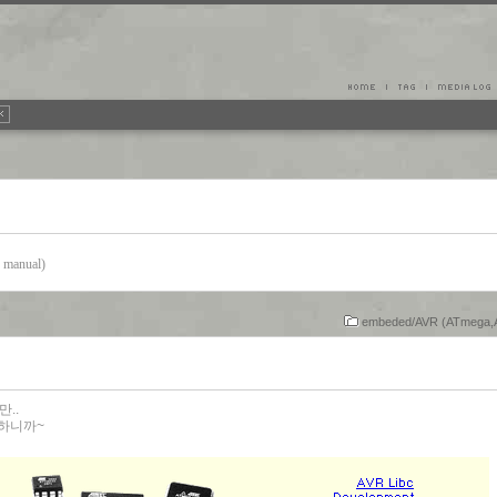
manual)
embeded/AVR (ATmega,A
만..
 하니까~